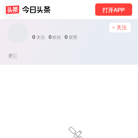
打开APP
+ 关注
0
0
0
关注
粉丝
获赞
IP：