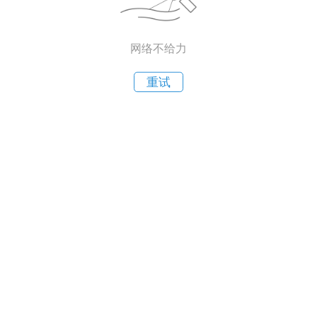
网络不给力
重试