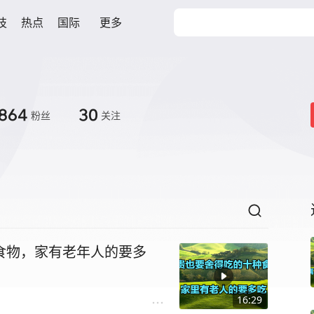
技
热点
国际
更多
864
30
粉丝
关注
食物，家有老年人的要多
16:29