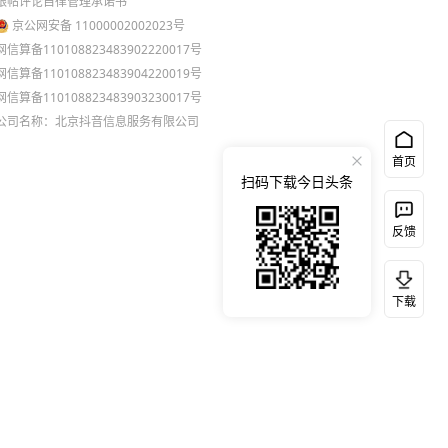
跟帖评论自律管理承诺书
京公网安备 11000002002023号
网信算备110108823483902220017号
网信算备110108823483904220019号
网信算备110108823483903230017号
公司名称：北京抖音信息服务有限公司
首页
扫码下载今日头条
反馈
下载