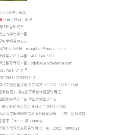
©
2026
今日头条
扫黄打非网上举报
网络谣言曝光台
网上有害信息举报
侵权举报受理公示
MCN 专项举报：mcnjubao@toutiao.com
未成年人相关举报：400-140-2108
算法推荐专项举报：sfjubao@bytedance.com
京ICP证140141号
京ICP备12025439号-3
网络文化经营许可证 京网文〔2023〕3628-111号
营业执照
广播电视节目制作经营许可证
出版物经营许可证
营业性演出许可证
互联网新闻信息服务许可证 11220190002
药品医疗器械网络信息服务备案编号：（京）网药械信
息备字（2023）第00006号
互联网宗教信息服务许可证：京（2025）0000021