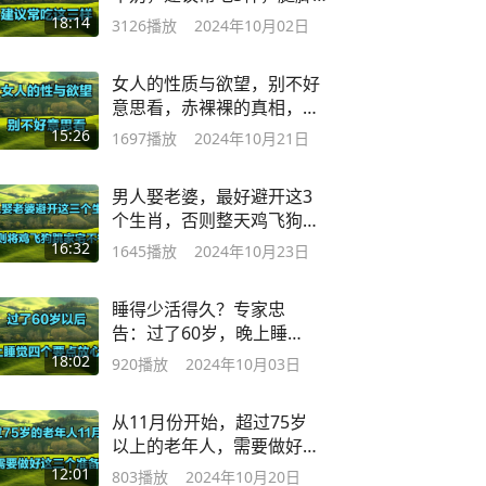
有劲身体好
18:14
3126
播放
2024年10月02日
女人的性质与欲望，别不好
意思看，赤裸裸的真相，主
打一个真实！
15:26
1697
播放
2024年10月21日
男人娶老婆，最好避开这3
个生肖，否则整天鸡飞狗跳
家宅不宁！
16:32
1645
播放
2024年10月23日
睡得少活得久？专家忠
告：过了60岁，晚上睡觉
四个要点放心上
18:02
920
播放
2024年10月03日
从11月份开始，超过75岁
以上的老年人，需要做好
这3个准备
12:01
803
播放
2024年10月20日