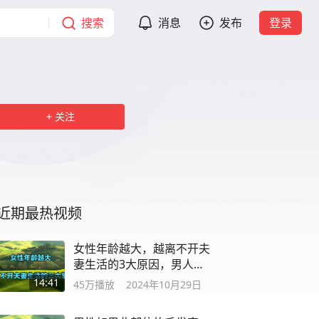
搜索
消息
发布
登录
关注
近期最热视频
女性年龄越大，越离不开夫
妻生活的3大原因，男人都
应该看看！
14:41
45万
播放
2024年10月29日