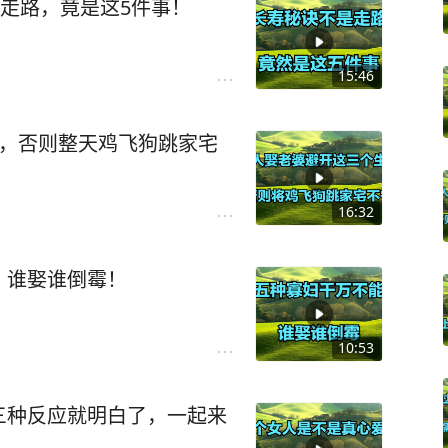
多走路，竟是这5件事！
15:46
肖，否则整天鸡飞狗跳家宅
16:32
，谁娶谁倒霉！
10:53
三种反应就明白了，一起来