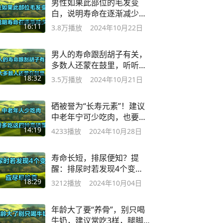
男性如果此部位的毛发变
白，说明寿命在逐渐减少，
大家认同吗
16:11
3.8万
播放
2024年10月22日
男人的寿命跟刮胡子有关，
多数人还蒙在鼓里，听听医
生是怎么说的
18:32
3.5万
播放
2024年10月21日
硒被誉为“长寿元素”！建议
中老年宁可少吃肉，也要吃
4种高硒菜
14:19
4233
播放
2024年10月28日
寿命长短，排尿便知？提
醒：排尿时若发现4个变
化，应尽早检查
18:29
3212
播放
2024年10月04日
年龄大了要“养骨”，别只喝
牛奶，建议常吃3样，腿脚