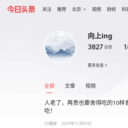
关注
推荐
北京
视频
财经
科
向上ing
3827
1
获赞
更多信息
全部
文章
视频
人老了，再贵也要舍得吃的10样
吃！
25
播放
2024年11月03日