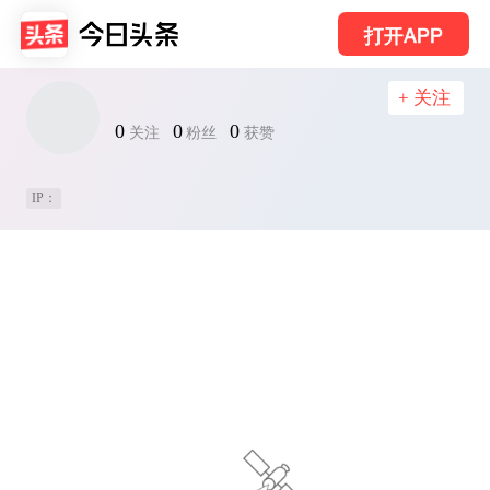
打开APP
+ 关注
0
0
0
关注
粉丝
获赞
IP：