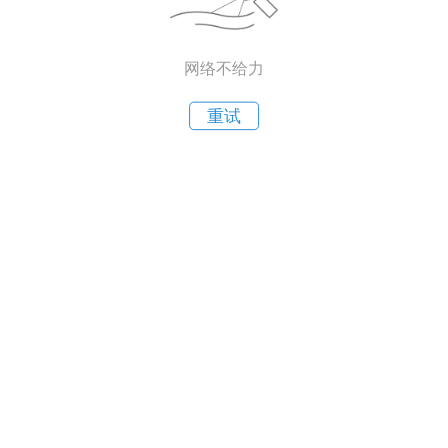
网络不给力
重试