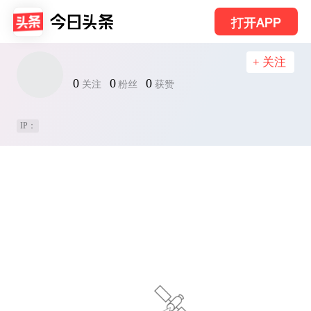
打开APP
+ 关注
0
0
0
关注
粉丝
获赞
IP：