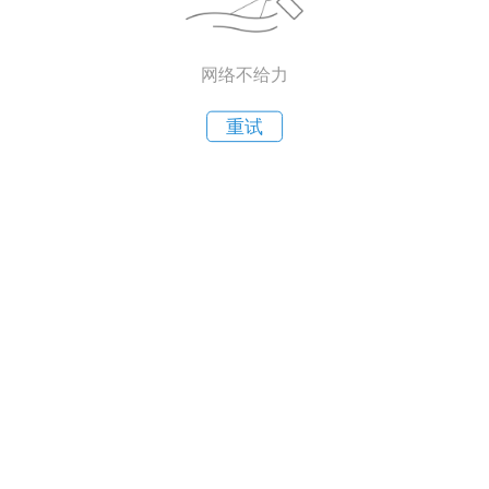
网络不给力
重试