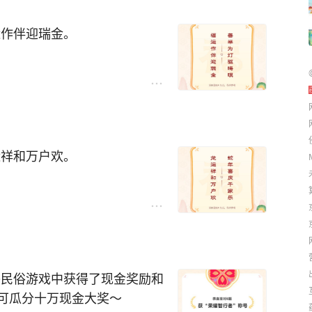
运作伴迎瑞金。
运祥和万户欢。
答民俗游戏中获得了现金奖励和
可瓜分十万现金大奖～