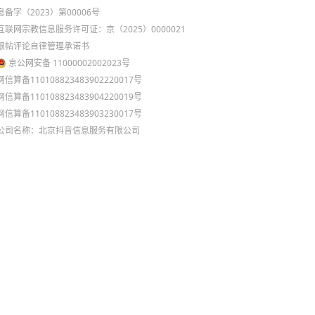
息备字（2023）第00006号
互联网宗教信息服务许可证：京（2025）0000021
跟帖评论自律管理承诺书
京公网安备 11000002002023号
网信算备110108823483902220017号
网信算备110108823483904220019号
网信算备110108823483903230017号
公司名称：北京抖音信息服务有限公司