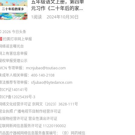
五年级语文上册，第四单
元习作《二十年后的家
乡》
1
阅读
2024年10月30日
©
2026
今日头条
扫黄打非网上举报
网络谣言曝光台
网上有害信息举报
侵权举报受理公示
MCN 专项举报：mcnjubao@toutiao.com
未成年人相关举报：400-140-2108
算法推荐专项举报：sfjubao@bytedance.com
京ICP证140141号
京ICP备12025439号-3
网络文化经营许可证 京网文〔2023〕3628-111号
营业执照
广播电视节目制作经营许可证
出版物经营许可证
营业性演出许可证
互联网新闻信息服务许可证 11220190002
药品医疗器械网络信息服务备案编号：（京）网药械信