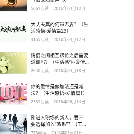
5661
阅读
2016年04月12日
大丈夫真的何患无妻？（生
活感悟-爱情篇23）
3155
阅读
2016年04月17日
情侣之间相互帮忙之后需要
道谢吗？（生活感悟-爱情篇
24）
2640
阅读
2016年04月18日
你的爱情是做加法还是减
法？（生活感悟-爱情篇1）
2332
阅读
2016年06月14日
刚进入职场的新人，要不
要选择加入“派系”？（工作
创业篇5）
773
阅读
2016年05月01日