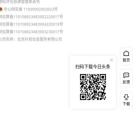
跟帖评论自律管理承诺书
京公网安备 11000002002023号
网信算备110108823483902220017号
网信算备110108823483904220019号
网信算备110108823483903230017号
公司名称：北京抖音信息服务有限公司
首页
扫码下载今日头条
反馈
下载