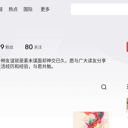
技
热点
国际
更多
39
80
粉丝
关注
一种友谊就是素未谋面却神交已久，愿与广大读友分享
生活经历和经验，与君共勉。