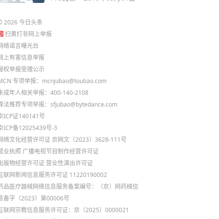
©
2026
今日头条
扫黄打非网上举报
网络谣言曝光台
网上有害信息举报
侵权举报受理公示
MCN 专项举报：mcnjubao@toutiao.com
未成年人相关举报：400-140-2108
算法推荐专项举报：sfjubao@bytedance.com
京ICP证140141号
京ICP备12025439号-3
网络文化经营许可证 京网文〔2023〕3628-111号
营业执照
广播电视节目制作经营许可证
出版物经营许可证
营业性演出许可证
互联网新闻信息服务许可证 11220190002
药品医疗器械网络信息服务备案编号：（京）网药械信
息备字（2023）第00006号
互联网宗教信息服务许可证：京（2025）0000021