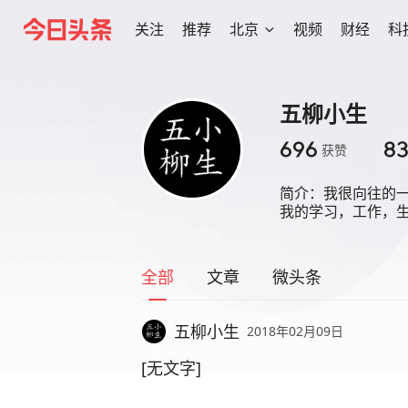
关注
推荐
北京
视频
财经
科
五柳小生
696
8
获赞
简介：
我很向往的
我的学习，工作，
全部
文章
微头条
五柳小生
2018年02月09日
[无文字]