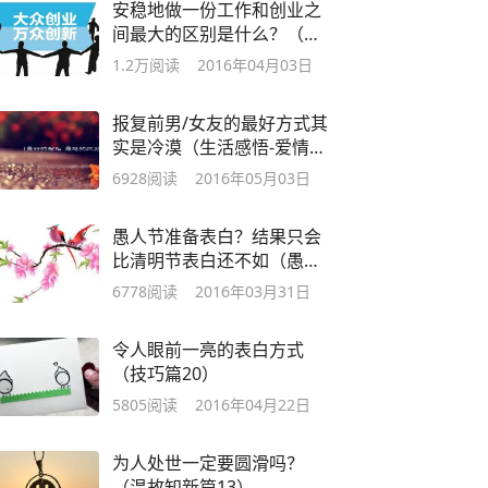
安稳地做一份工作和创业之
间最大的区别是什么？（工
作创业篇1）
1.2万
阅读
2016年04月03日
报复前男/女友的最好方式其
实是冷漠（生活感悟-爱情篇
25）
6928
阅读
2016年05月03日
愚人节准备表白？结果只会
比清明节表白还不如（愚人
节特别篇3）
6778
阅读
2016年03月31日
令人眼前一亮的表白方式
（技巧篇20）
5805
阅读
2016年04月22日
为人处世一定要圆滑吗？
（温故知新篇13）