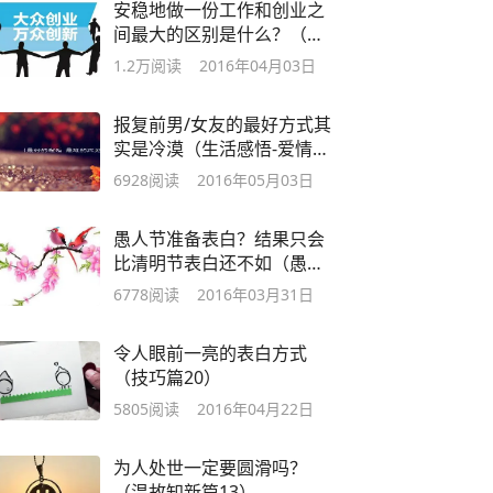
安稳地做一份工作和创业之
间最大的区别是什么？（工
作创业篇1）
1.2万
阅读
2016年04月03日
报复前男/女友的最好方式其
实是冷漠（生活感悟-爱情篇
25）
6928
阅读
2016年05月03日
愚人节准备表白？结果只会
比清明节表白还不如（愚人
节特别篇3）
6778
阅读
2016年03月31日
令人眼前一亮的表白方式
（技巧篇20）
5805
阅读
2016年04月22日
为人处世一定要圆滑吗？
（温故知新篇13）