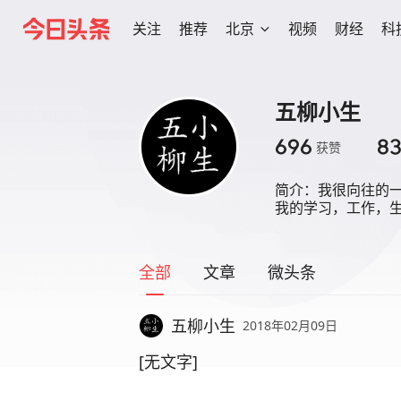
关注
推荐
北京
视频
财经
科
五柳小生
696
8
获赞
简介：
我很向往的
我的学习，工作，
全部
文章
微头条
五柳小生
2018年02月09日
[无文字]