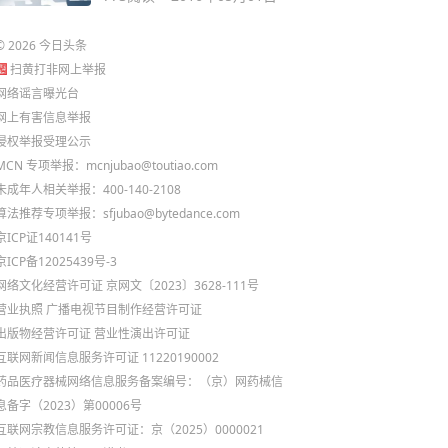
©
2026
今日头条
扫黄打非网上举报
网络谣言曝光台
网上有害信息举报
侵权举报受理公示
MCN 专项举报：mcnjubao@toutiao.com
未成年人相关举报：400-140-2108
算法推荐专项举报：sfjubao@bytedance.com
京ICP证140141号
京ICP备12025439号-3
网络文化经营许可证 京网文〔2023〕3628-111号
营业执照
广播电视节目制作经营许可证
出版物经营许可证
营业性演出许可证
互联网新闻信息服务许可证 11220190002
药品医疗器械网络信息服务备案编号：（京）网药械信
息备字（2023）第00006号
互联网宗教信息服务许可证：京（2025）0000021