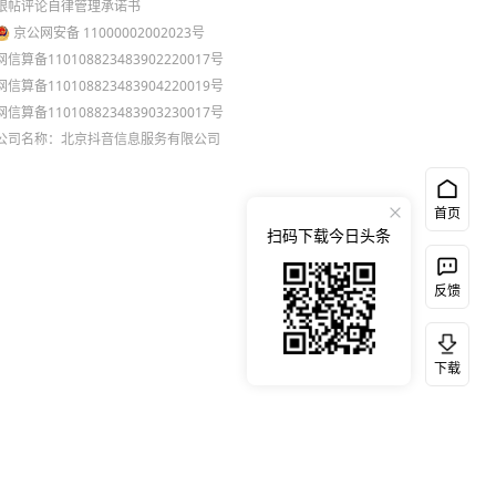
跟帖评论自律管理承诺书
京公网安备 11000002002023号
网信算备110108823483902220017号
网信算备110108823483904220019号
网信算备110108823483903230017号
公司名称：北京抖音信息服务有限公司
首页
扫码下载今日头条
反馈
下载