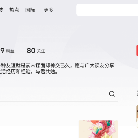
技
热点
国际
更多
39
80
粉丝
关注
一种友谊就是素未谋面却神交已久，愿与广大读友分享
生活经历和经验，与君共勉。