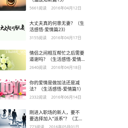
5661
阅读
2016年04月12日
大丈夫真的何患无妻？（生
活感悟-爱情篇23）
3155
阅读
2016年04月17日
情侣之间相互帮忙之后需要
道谢吗？（生活感悟-爱情篇
24）
2640
阅读
2016年04月18日
你的爱情是做加法还是减
法？（生活感悟-爱情篇1）
2332
阅读
2016年06月14日
刚进入职场的新人，要不
要选择加入“派系”？（工作
创业篇5）
773
阅读
2016年05月01日