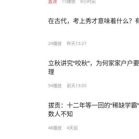
置顶
15
播放
8小时前
在古代，考上秀才意味着什么？
24
播放
昨天13:27
立秋讲究“咬秋”，为何家家户户
理
54
播放
前天13:05
拔贡：十二年等一回的“稀缺学霸
数人不知
48
播放
4天前