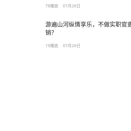
78
播放
07月26日
游遍山河纵情享乐，不做实职官
销？
19
播放
07月26日