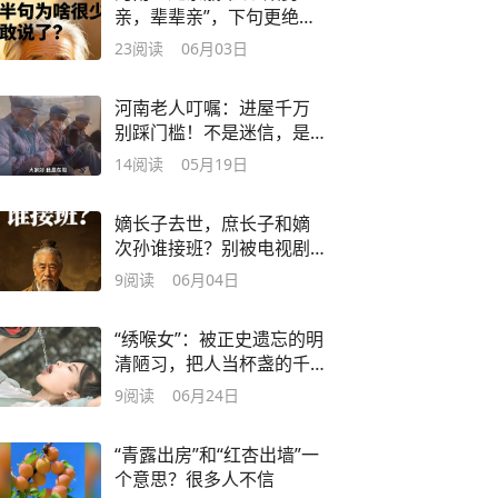
亲，辈辈亲”，下句更绝，
藏多少人情世故
23
阅读
06月03日
河南老人叮嘱：进屋千万
别踩门槛！不是迷信，是
咱老祖宗的...
14
阅读
05月19日
嫡长子去世，庶长子和嫡
次孙谁接班？别被电视剧
骗了，规矩很残酷
9
阅读
06月04日
“绣喉女”：被正史遗忘的明
清陋习，把人当杯盏的千
年冰窖
9
阅读
06月24日
“青露出房”和“红杏出墙”一
个意思？很多人不信