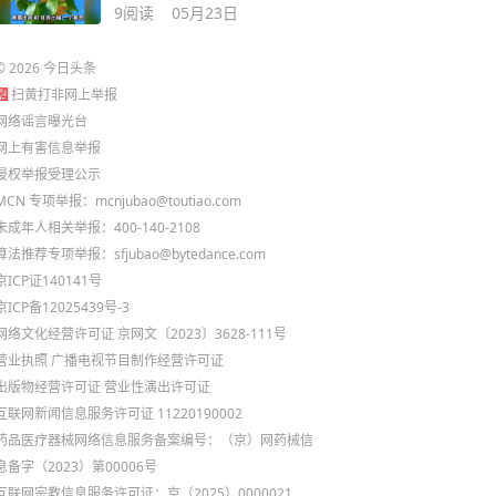
9
阅读
05月23日
©
2026
今日头条
扫黄打非网上举报
网络谣言曝光台
网上有害信息举报
侵权举报受理公示
MCN 专项举报：mcnjubao@toutiao.com
未成年人相关举报：400-140-2108
算法推荐专项举报：sfjubao@bytedance.com
京ICP证140141号
京ICP备12025439号-3
网络文化经营许可证 京网文〔2023〕3628-111号
营业执照
广播电视节目制作经营许可证
出版物经营许可证
营业性演出许可证
互联网新闻信息服务许可证 11220190002
药品医疗器械网络信息服务备案编号：（京）网药械信
息备字（2023）第00006号
互联网宗教信息服务许可证：京（2025）0000021