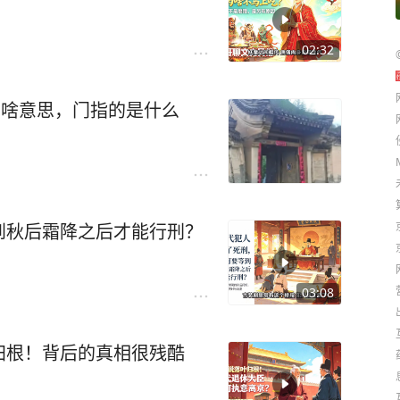
02:32
，啥意思，门指的是什么
到秋后霜降之后才能行刑？
03:08
归根！背后的真相很残酷