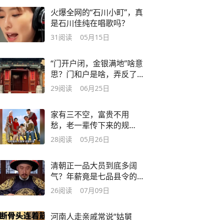
火爆全网的“石川小町”，真
是石川佳纯在唱歌吗？
31
阅读
05月15日
“门开户闭，金银满地”啥意
思？门和户是啥，弄反了
日子越过越紧
29
阅读
06月25日
家有三不空，富贵不用
愁，老一辈传下来的规
矩，句句实用
28
阅读
05月26日
清朝正一品大员到底多阔
气？年薪竟是七品县令的
444倍
26
阅读
07月09日
河南人走亲戚常说“姑舅