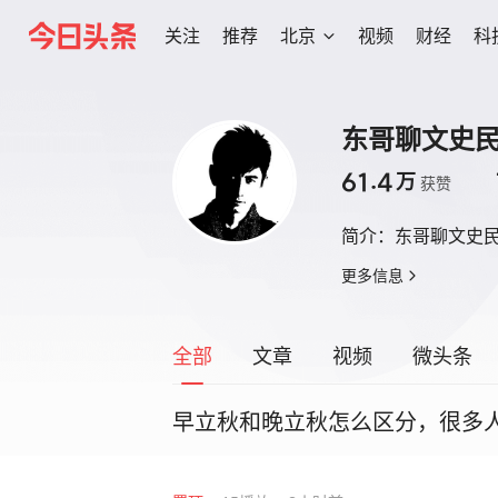
关注
推荐
北京
视频
财经
科
东哥聊文史
61.4
万
获赞
简介：
东哥聊文史
更多信息
全部
文章
视频
微头条
早立秋和晚立秋怎么区分，很多