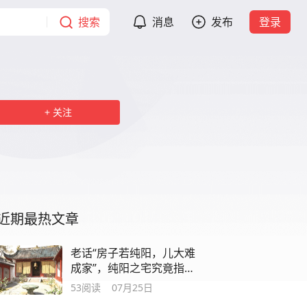
搜索
消息
发布
登录
关注
近期最热文章
老话“房子若纯阳，儿大难
成家”，纯阳之宅究竟指什
么？
53
阅读
07月25日