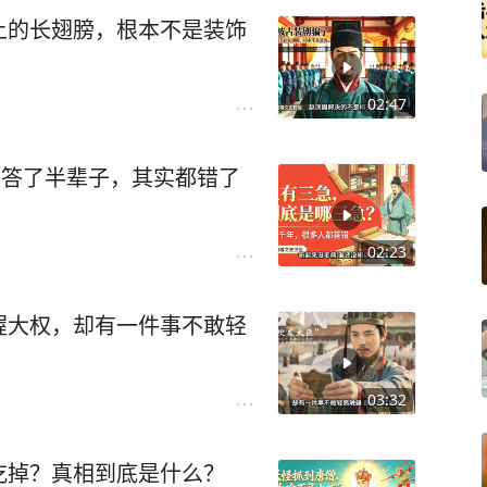
上的长翅膀，根本不是装饰
02:47
人答了半辈子，其实都错了
02:23
握大权，却有一件事不敢轻
03:32
吃掉？真相到底是什么？