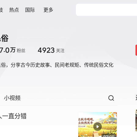
技
热点
国际
更多
民俗
7.0
4923
万
粉丝
关注
民俗，分享古今历史故事、民间老规矩、传统民俗文化
小视频
人一直分错
02:05