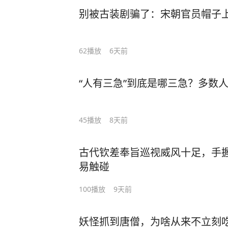
别被古装剧骗了：宋朝官员帽子
62
播放
6天前
“人有三急”到底是哪三急？多数
45
播放
8天前
古代钦差奉旨巡视威风十足，手
易触碰
100
播放
9天前
妖怪抓到唐僧，为啥从来不立刻