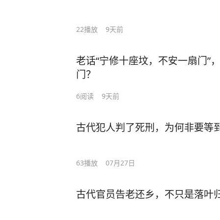
22
播放
9天前
老话“宁修十座坟，不安一扇门”
门？
6
阅读
9天前
古代犯人判了死刑，为何非要等
63
播放
07月27日
古代官员告老还乡，不只是落叶