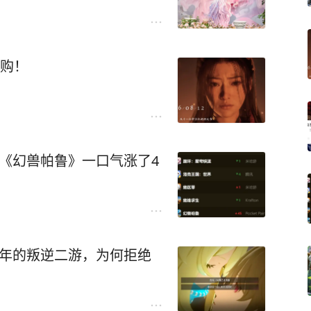
预购！
5，《幻兽帕鲁》一口气涨了4
3年的叛逆二游，为何拒绝