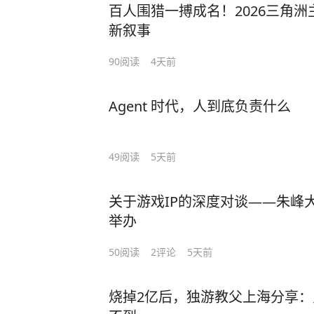
百人围猎一搏成名！2026三角
新叙事
90
阅读
4天前
Agent 时代，人到底负责什么
49
阅读
5天前
关于游戏IP的深度对谈——朱峰
举办
50
阅读
2
评论
5天前
烧掉2亿后，独游教父上海分享