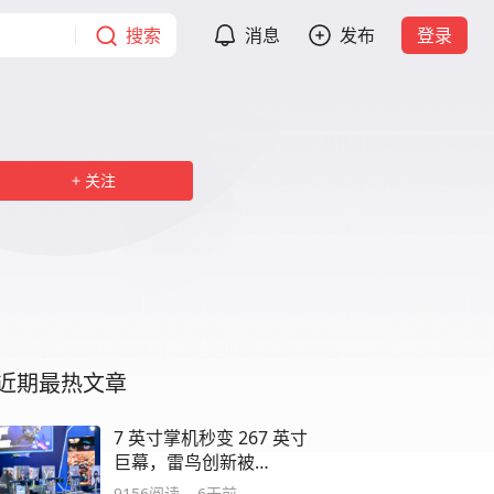
搜索
消息
发布
登录
关注
近期最热文章
7 英寸掌机秒变 267 英寸
巨幕，雷鸟创新被
ChinaJoy 玩家“挤爆了”
9156
阅读
6天前