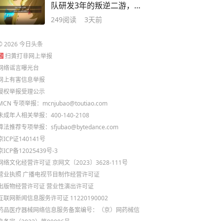
队研发3年的叛逆二游，为
何拒绝大世界？
249
阅读
3天前
©
2026
今日头条
扫黄打非网上举报
网络谣言曝光台
网上有害信息举报
侵权举报受理公示
MCN 专项举报：mcnjubao@toutiao.com
未成年人相关举报：400-140-2108
算法推荐专项举报：sfjubao@bytedance.com
京ICP证140141号
京ICP备12025439号-3
网络文化经营许可证 京网文〔2023〕3628-111号
营业执照
广播电视节目制作经营许可证
出版物经营许可证
营业性演出许可证
互联网新闻信息服务许可证 11220190002
药品医疗器械网络信息服务备案编号：（京）网药械信