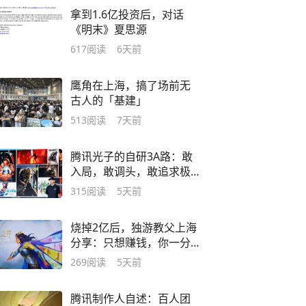
拿到1.6亿投资后，对话
《明末》夏思源
617
阅读
6天前
鹰角在上海，搞了场前无
古人的「基建」
513
阅读
7天前
腾讯光子的自研3A路：敢
入局，敢调头，敢追求极
致
315
阅读
5天前
烧掉2亿后，独游教父上海
分享：只想赚钱，你一分
钱也赚不到
269
阅读
5天前
腾讯制作人自述：百人团