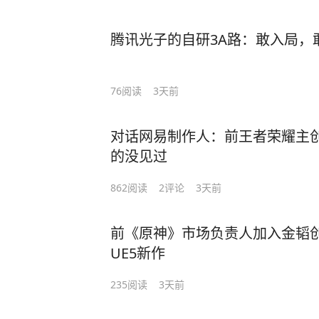
腾讯光子的自研3A路：敢入局，
76
阅读
3天前
对话网易制作人：前王者荣耀主
的没见过
862
阅读
2
评论
3天前
前《原神》市场负责人加入金韬
UE5新作
235
阅读
3天前