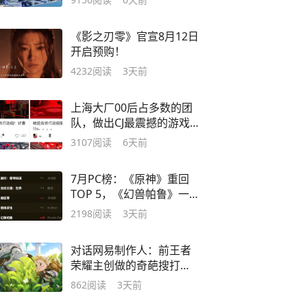
《影之刃零》官宣8月12日
开启预购！
4232
阅读
3天前
上海大厂00后占多数的团
队，做出CJ最震撼的游戏，
央视都来了？
3107
阅读
6天前
7月PC榜：《原神》重回
TOP 5，《幻兽帕鲁》一口
气涨了45名
2198
阅读
3天前
对话网易制作人：前王者
荣耀主创做的奇葩搜打
撤，我是真的没见过
862
阅读
3天前