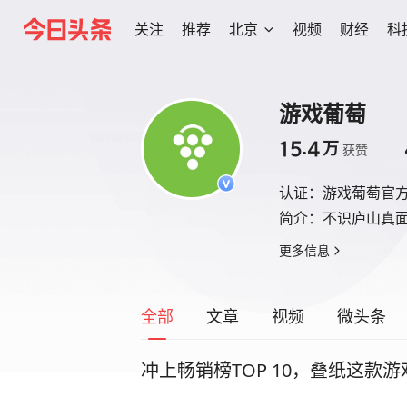
关注
推荐
北京
视频
财经
科
游戏葡萄
15.4
万
获赞
认证：
游戏葡萄官方
简介：
不识庐山真
更多信息
全部
文章
视频
微头条
冲上畅销榜TOP 10，叠纸这款