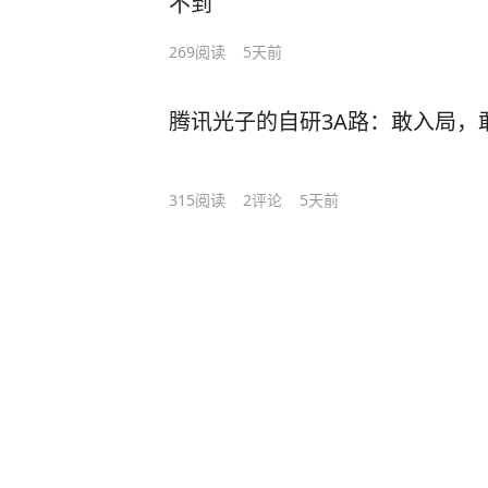
不到
269
阅读
5天前
腾讯光子的自研3A路：敢入局，
315
阅读
2
评论
5天前