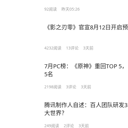
92
阅读
昨天05:26
《影之刃零》官宣8月12日开启
4232
阅读
13
评论
3天前
7月PC榜：《原神》重回TOP 
5名
2198
阅读
3
评论
3天前
腾讯制作人自述：百人团队研发
大世界？
249
阅读
2
评论
3天前