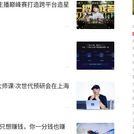
洲主播巅峰赛打造跨平台造星
大师课·次世代预研会在上海
：只想赚钱，你一分钱也赚