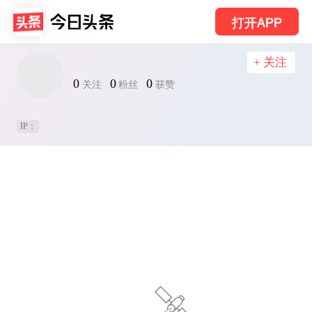
打开APP
+ 关注
0
0
0
关注
粉丝
获赞
IP：