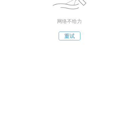
网络不给力
重试