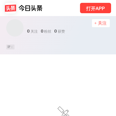
打开APP
+ 关注
0
0
0
关注
粉丝
获赞
IP：