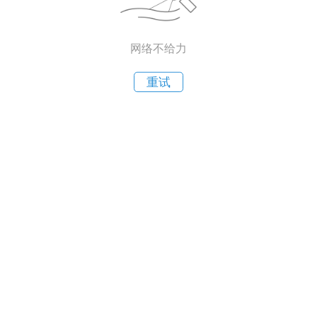
网络不给力
重试