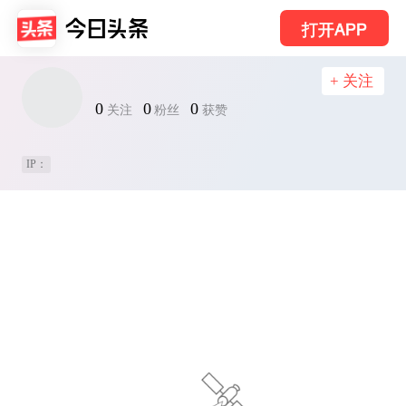
打开APP
+ 关注
0
0
0
关注
粉丝
获赞
IP：