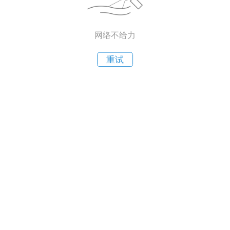
网络不给力
重试