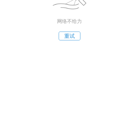
网络不给力
重试