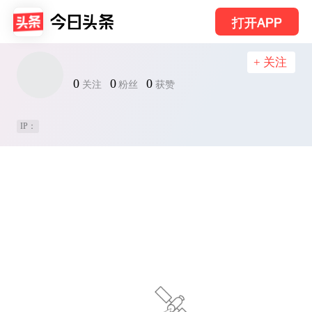
打开APP
+ 关注
0
0
0
关注
粉丝
获赞
IP：