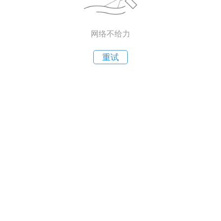
网络不给力
重试