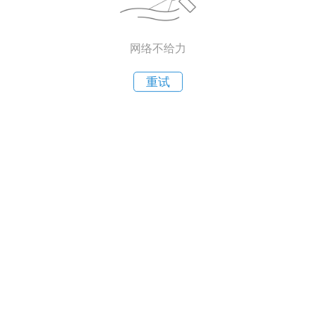
网络不给力
重试