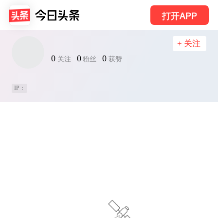
打开APP
+ 关注
0
0
0
关注
粉丝
获赞
IP：