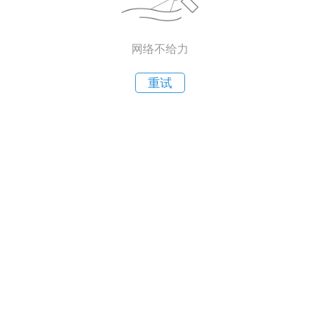
网络不给力
重试