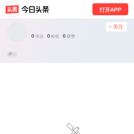
打开APP
+ 关注
0
0
0
关注
粉丝
获赞
IP：