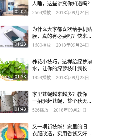
人睡，这些讲究你知道吗？
02:02
2564
播放
2018年09月24日
为什么大家都喜欢给手机贴
膜，真的有必要吗？快来了
解一下吧！
01:23
1680
播放
2018年09月24日
养花小技巧，这样给绿萝浇
水，让你的绿萝枝叶疯长绿
油油！
01:38
1353
播放
2018年09月23日
家里苍蝇越来越多？教你
一招驱赶苍蝇，整个秋天
都不见苍蝇！
01:48
526
播放
2018年09月21日
又一项新技能！家里的旧
衣服改造，实用省钱又好