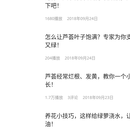
下吧！
1680
播放
2018年09月24日
怎么让芦荟叶子饱满？专家为你
又绿！
204
播放
2018年09月24日
芦荟经常烂根、发黄，教你一个
长！
1.7万
播放
3
评论
2018年09月23日
养花小技巧，这样给绿萝浇水，
油！