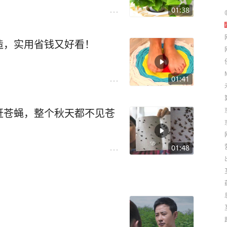
01:38
造，实用省钱又好看！
01:41
赶苍蝇，整个秋天都不见苍
01:48