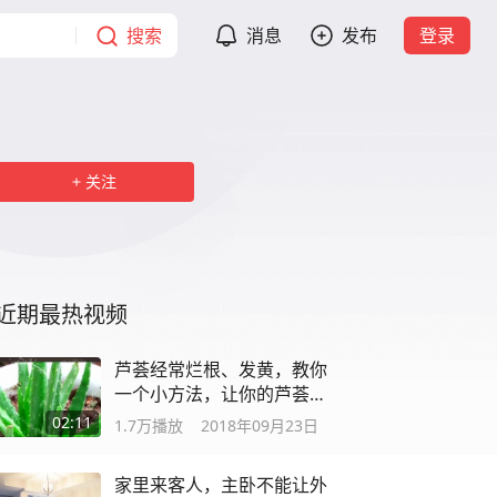
搜索
消息
发布
登录
关注
近期最热视频
芦荟经常烂根、发黄，教你
一个小方法，让你的芦荟健
康生长！
02:11
1.7万
播放
2018年09月23日
家里来客人，主卧不能让外