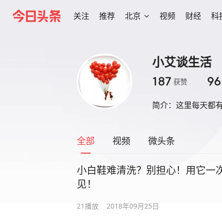
关注
推荐
北京
视频
财经
科
小艾谈生活
187
96
获赞
简介：
这里每天都
全部
视频
微头条
小白鞋难清洗？别担心！用它一
见！
21
播放
2018年09月25日