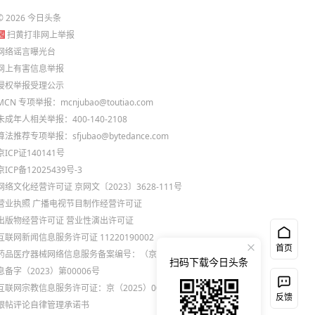
©
2026
今日头条
扫黄打非网上举报
网络谣言曝光台
网上有害信息举报
侵权举报受理公示
MCN 专项举报：mcnjubao@toutiao.com
未成年人相关举报：400-140-2108
算法推荐专项举报：sfjubao@bytedance.com
京ICP证140141号
京ICP备12025439号-3
网络文化经营许可证 京网文〔2023〕3628-111号
营业执照
广播电视节目制作经营许可证
出版物经营许可证
营业性演出许可证
互联网新闻信息服务许可证 11220190002
首页
药品医疗器械网络信息服务备案编号：（京）网药械信
扫码下载今日头条
息备字（2023）第00006号
互联网宗教信息服务许可证：京（2025）0000021
反馈
跟帖评论自律管理承诺书