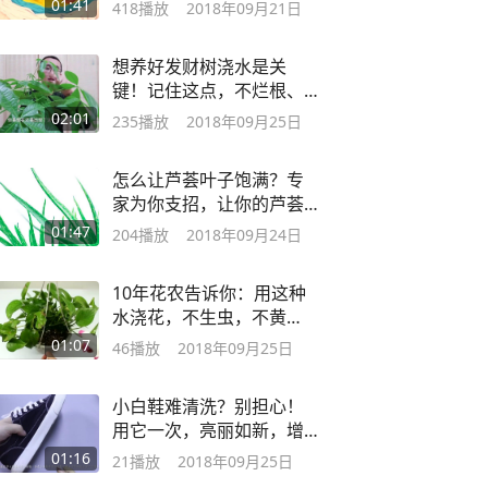
看！
01:41
418
播放
2018年09月21日
想养好发财树浇水是关
键！记住这点，不烂根、
不黄叶新芽呼呼冒！
02:01
235
播放
2018年09月25日
怎么让芦荟叶子饱满？专
家为你支招，让你的芦荟
叶子又厚又绿！
01:47
204
播放
2018年09月24日
10年花农告诉你：用这种
水浇花，不生虫，不黄
叶，叶片肥又亮！
01:07
46
播放
2018年09月25日
小白鞋难清洗？别担心！
用它一次，亮丽如新，增
白看得见！
01:16
21
播放
2018年09月25日