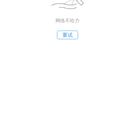
网络不给力
重试