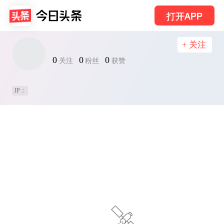
打开APP
+ 关注
0
0
0
关注
粉丝
获赞
IP：