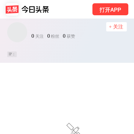
打开APP
+ 关注
0
0
0
关注
粉丝
获赞
IP：