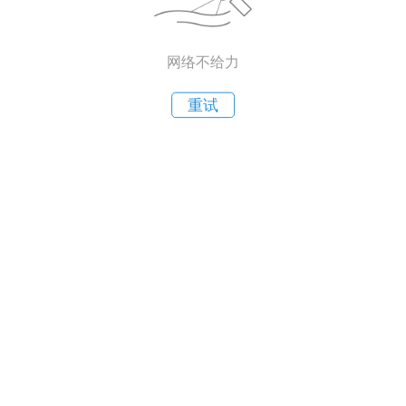
网络不给力
重试