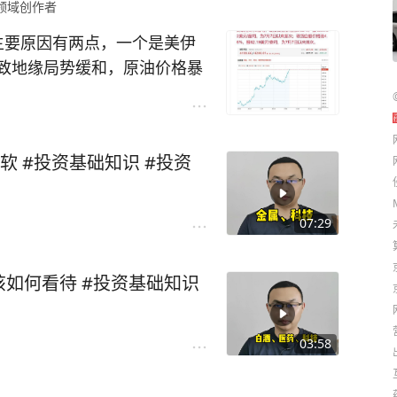
片]
领域创作者
主要原因有两点，一个是美伊
致地缘局势缓和，原油价格暴
上刚刚公布的美国7月ADP
4.4万人，预期7万人，前值9.
，也使得美联储降息预期升
 #投资基础知识 #投资
就业数据爆冷，创出近2个月
07:29
如何看待 #投资基础知识
03:58