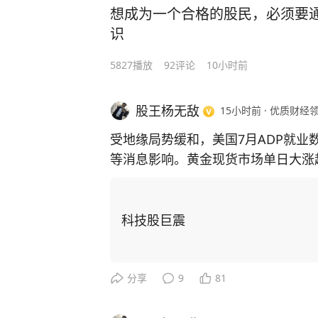
想成为一个合格的股民，必须要通
识
5827
播放
92
评论
10小时前
股王杨无敌
15小时前
·
优质财经
受地缘局势缓和，美国7月ADP就业
等消息影响。黄金现货市场单日大涨超
技泡沫破裂和美元岌岌可危的风险视
可叹。为了应对接下来可能发生的金
现金，而全球的散户却背道而驰，每
科技股巨震
别？我从不否认科技创新是人类文明
码事。股票的炒作本质是可以包装甚
人类文明的发展各行各业都很重要，
分享
9
81
户洗脑实现财富转移的重要工具。