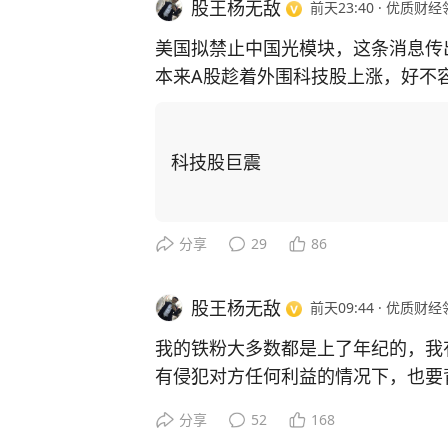
股王杨无敌
前天23:40
·
优质财经
美国拟禁止中国光模块，这条消息传
本来A股趁着外围科技股上涨，好不
光模块又迎来大利空。虽然昨夜美股
国光模块，解读成利好美股光模块，
的节奏，面对这种利空消息是很难挺
科技股巨震
#A股突破3800点后会如何发展#
[图片
分享
29
86
股王杨无敌
前天09:44
·
优质财经
我的铁粉大多数都是上了年纪的，我
有侵犯对方任何利益的情况下，也要
免费教，免费带，也没有卖过任何产
分享
52
168
粉丝眼里也不行。最开始我认为是自