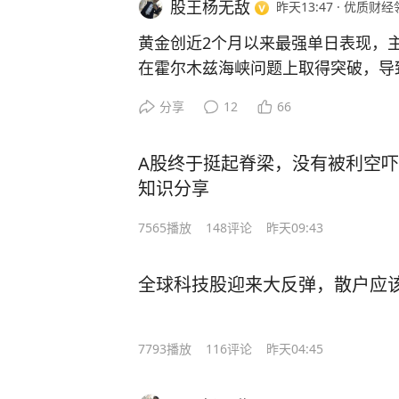
#黄金价格波动对经济有何影响#
[图
股王杨无敌
昨天13:47
·
优质财经
黄金创近2个月以来最强单日表现，
在霍尔木兹海峡问题上取得突破，导
跌，美联储降息预期升温。第二个是晚
分享
12
66
就业数据，美国7月ADP就业人数增加
8万人。ADP就业数据大幅低于预期
A股终于挺起脊梁，没有被利空吓软
温，黄金借助地缘局势缓和加上ADP
知识分享
最强单日涨幅。
#黄金价格突破新高你还会买吗#
7565
播放
148
评论
昨天09:43
全球科技股迎来大反弹，散户应该
7793
播放
116
评论
昨天04:45