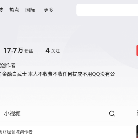
技
热点
国际
更多
17.7
4
万
粉丝
关注
域创作者
 金融白武士 本人不收费不收任何提成不用QQ没有公
小视频
质财经领域创作者