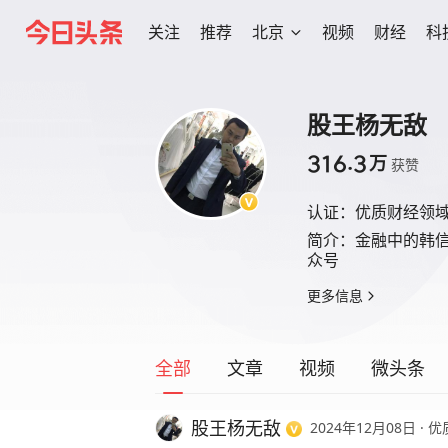
关注
推荐
北京
视频
财经
科
股王杨无敌
316.3
万
获赞
认证：
优质财经领
简介：
金融中的韩信
众号
更多信息
全部
文章
视频
微头条
股王杨无敌
2024年12月08日
·
优