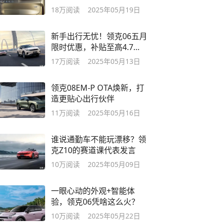
你了！
18万
阅读
2025年05月19日
新手出行无忧！领克06五月
限时优惠，补贴至高4.7
万！
17万
阅读
2025年05月13日
领克08EM-P OTA焕新，打
造更贴心出行伙伴
11万
阅读
2025年05月16日
谁说通勤车不能玩漂移？领
克Z10的赛道课代表发言
10万
阅读
2025年05月09日
一眼心动的外观+智能体
验，领克06凭啥这么火？
10万
阅读
2025年05月22日