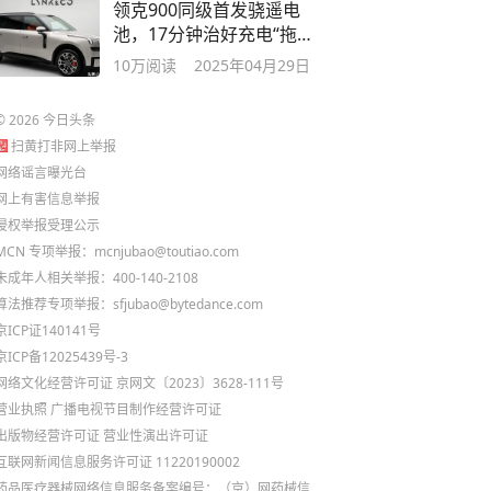
领克900同级首发骁遥电
池，17分钟治好充电“拖延
症”
10万
阅读
2025年04月29日
©
2026
今日头条
扫黄打非网上举报
网络谣言曝光台
网上有害信息举报
侵权举报受理公示
MCN 专项举报：mcnjubao@toutiao.com
未成年人相关举报：400-140-2108
算法推荐专项举报：sfjubao@bytedance.com
京ICP证140141号
京ICP备12025439号-3
网络文化经营许可证 京网文〔2023〕3628-111号
营业执照
广播电视节目制作经营许可证
出版物经营许可证
营业性演出许可证
互联网新闻信息服务许可证 11220190002
药品医疗器械网络信息服务备案编号：（京）网药械信