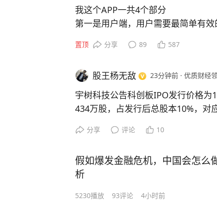
我这个APP一共4个部分
第一是用户端，用户需要最简单有效
第二是数据端，也就是我掌握的那部
置顶
分享
89
587
第三是技术端，也就是APP的前端和
第四是资本端，营销和技术维护都是
股王杨无敌
23分钟前
·
优质财经
用某宝和某东举例，三种商业：C2C
我需要融资2000万人民币，几句话
宇树科技公告科创板IPO发行价格为150
业计划书。生命本身是没有任何意义
434万股，占发行后总股本10%，对应
人生加点佐料，没做成我也随缘。
市盈率219.23倍，高于行业平均38.
分享
评论
10
A股“人形机器人第一股”，缴款日为8
之前，一定会有机构、散户、游资等
假如爆发金融危机，中国会怎么做
了申购以后缴费做准备。
析
#如何测试自己是否适合炒股#
5230
播放
93
评论
4小时前