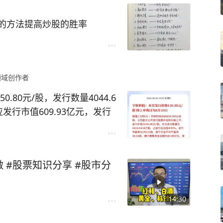
的方法提高炒股的胜率
分
后端的维护
需要砸钱的。
领域创作者
、B2C、多元化
就能讲完的东西，我不喜欢做商
.80元/股，发行数量4044.6
的，APP做成了，可以给我的
发行市值609.93亿元，发行
56倍。8月10号开始申购，冲刺
月12日。也就是说在8月12日
在市场抛售股票兑换现金，为
 #股票知识分享 #股市分
14:30