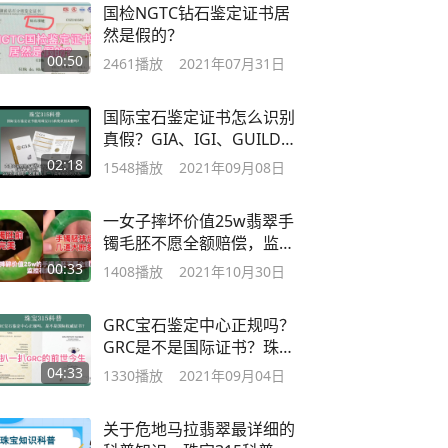
国检NGTC钻石鉴定证书居
然是假的？
00:50
2461
播放
2021年07月31日
国际宝石鉴定证书怎么识别
真假？GIA、IGI、GUILD证
书真假识别
02:18
1548
播放
2021年09月08日
一女子摔坏价值25w翡翠手
镯毛胚不愿全额赔偿，监控
视频曝光
00:33
1408
播放
2021年10月30日
GRC宝石鉴定中心正规吗？
GRC是不是国际证书？珠宝
315科普
04:33
1330
播放
2021年09月04日
关于危地马拉翡翠最详细的