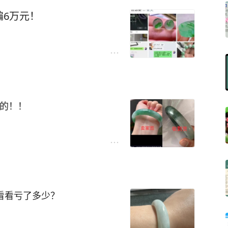
没多想爽快的付了款
，那就直接说是真的了。
6万元！
相信
样啊，上面啥都有，很难识
？
统可以让假翡翠假证书无处遁
解不肯退货
样的！！
家看看亏了多少？