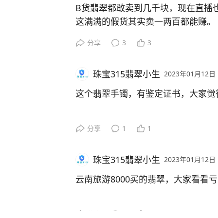
B货翡翠都敢卖到几千块，现在直播
这满满的假货其实卖一两百都能赚。
分享
3
3
珠宝315翡翠小生
2023年01月12日
这个翡翠手镯，有鉴定证书，大家觉
分享
1
1
珠宝315翡翠小生
2023年01月12日
云南旅游8000买的翡翠，大家看看
分享
4
3