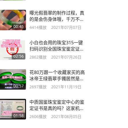
曝光假翡翠的制作过程，真
的是会伤身体哦，千万不要
再戴啦
00:45
4414
播放
2021年07月07日
小白也会用的珠宝315一键
扫码识别全国珠宝鉴定证书
真假
02:56
2862
播放
2021年07月26日
花80万跟一个收藏家买的高
冰帝王绿翡翠手镯居然是假
的？珠宝315
00:57
2697
播放
2021年11月19日
中质国鉴珠宝鉴定中心的鉴
定证书是真的吗？这家机构
正规吗？
01:58
2606
播放
2021年08月05日