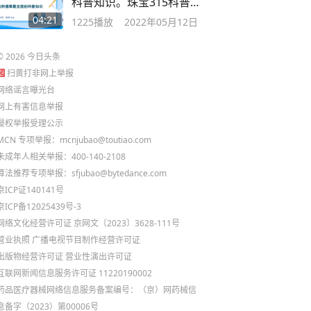
科普知识。珠宝315科普视
频
04:21
1225
播放
2022年05月12日
©
2026
今日头条
扫黄打非网上举报
网络谣言曝光台
网上有害信息举报
侵权举报受理公示
MCN 专项举报：mcnjubao@toutiao.com
未成年人相关举报：400-140-2108
算法推荐专项举报：sfjubao@bytedance.com
京ICP证140141号
京ICP备12025439号-3
网络文化经营许可证 京网文〔2023〕3628-111号
营业执照
广播电视节目制作经营许可证
出版物经营许可证
营业性演出许可证
互联网新闻信息服务许可证 11220190002
药品医疗器械网络信息服务备案编号：（京）网药械信
息备字（2023）第00006号