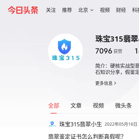
关注
推荐
北京
视频
财经
科
珠宝315翡
7096
1
获赞
简介：
硬核实战型翡
石知识分享，假鉴
更多信息
全部
文章
视频
微头条
珠宝315翡翠小生
2022年05月16日
翡翠鉴定证书怎么判断真假呢？