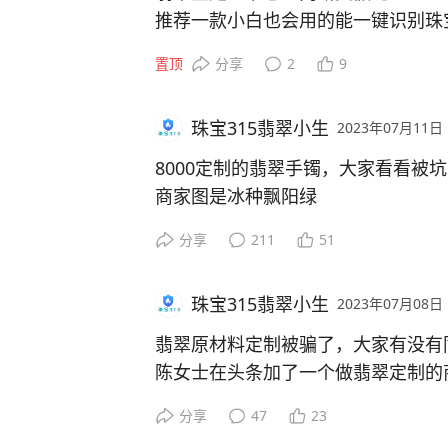
推荐一款小白也会用的能一键识别珠
珠宝315鉴定证书识别系统，一键扫
置顶
分享
2
9
假，全网唯一具有这样功能的系统，
益性质，免费使用。
珠宝315翡翠小生
2023年07月11日
该系统已免费识别十几万次，帮助网
不同于我们直接扫码，直接扫码查询
8000定制的翡翠手镯，大家看看被
证书、假的网站。这个工具会把假机
商家图是冰种飘阳绿
显示机构详细信息，是私人开的还是
收到的是糯种的，颜色天壤之别啊
分享
211
51
等，总之非常给力。
不过看花色纹路，应该是同一个
还能查询CMA认证，网站备案信息
商家这滤镜也太厉害了
价格计算。
珠宝315翡翠小生
2023年07月08日
#微头条创作计划##翡翠#
现在各大电商平台，直播平台充斥着
翡翠原材料定制被骗了，大家有没有
推荐显示，假翡翠配假证书让人防不
陈女士在头条加了一个做翡翠定制的
假鉴定机构也是实在太多，经常逛一
料
忙鉴定的翡翠有一半以上都是假的，
分享
47
23
商家承诺能做出冰种满满绿的手镯
多“鉴定师”都是对于一眼假的能帮忙