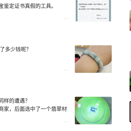
宝鉴定证书真假的工具。
码识别全国鉴定机构证书真
不用下载软件，使用简单，公
友挽回损失达千万元。
到的信息有可能是假的，假的
坑了多少钱呢？
构识别出来拦截，真的机构会
事业单位啊，有哪些认证资质
，全国权威鉴定机构查询，钻石
大量假货翡翠并且还能在首页
同样的遭遇？
胜防，很多人上当受骗。
商家，后面选中了一个翡翠材
些社交平台，发现发帖找人帮
很多都配有鉴定证书。网上很
鉴定下，对于做的比较真的翡