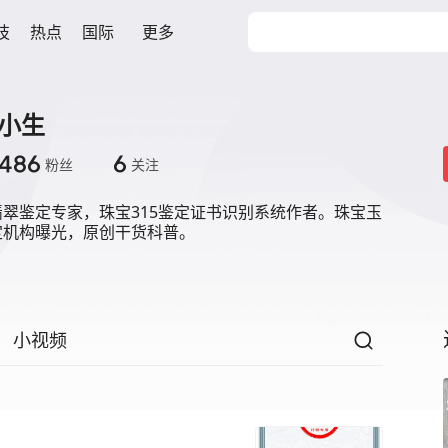
技
热点
国际
更多
翠小生
486
6
粉丝
关注
翠鉴定专家，珠宝315鉴定证书识别系统作者。珠宝玉
定机构曝光，原创干货科普。
小视频