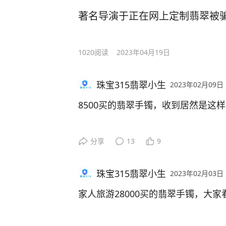
看商家朋友圈全是好评截图，陈女士
翠就不会看了，如果再配上一个证书
著名导演于正在网上定制翡翠被骗
过了十多天陈女士收到手镯简直不敢
现在的假证书做的都是跟真的一模一
说好的满绿手镯怎么一点绿都没有了
别，很多行家都不会看，有了这个系
陈女士去找商家理论，商家一直在辩
形。
1020
阅读
2023年04月19日
大家觉得陈女士能成功推掉吗？
#翡翠# #收藏#
#翡翠#
#微头条创作计划#
珠宝315翡翠小生
2023年02月09日
8500买的翡翠手镯，收到居然是这
分享
13
9
珠宝315翡翠小生
2023年02月03日
家人旅游28000买的翡翠手镯，大