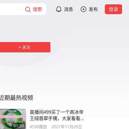
搜索
消息
发布
登录
关注
近期最热视频
直播间499买了一个高冰帝
王绿翡翠手镯，大家看看是
不是真的
01:20
4536
播放
2021年11月20日