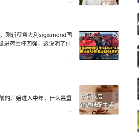
不理发。
国之间。
，退休金、存款、医保都有，
没有住宿，来回奔波的情况下
，没那些财产纷争。有个相依
，保持这种状态在32强时应战
刚斩获意大利sigismond国
对小门，大窗对小窗的格局！
的马林裁判吹哨，如有这一次
和老友聚聚，下棋、画画，精
挺进荷兰杯四强，这说明了什
加上豁达的心态与好名声，一
#伊朗球赛#
#欧洲伊朗#
#伊
老年底气一半靠身体和物质，
方向、走错了路。
么才能让自己变优秀##头条创
队友商量骗门将#
#C罗和梅西
碾压那些国内只重理论、缺乏
的心态##怎样才算一个人活
西和姆巴佩谁更出色#
#你觉得
西一场比赛改写了多少纪录#
队伍，让队员们在运动中磨
以前的开始进入中年，什么最重
时期的足球队伍能在世界赛场
鱼腩部队？
，着实打了一众职业教练的
健在。
卷，不要再生妄念。