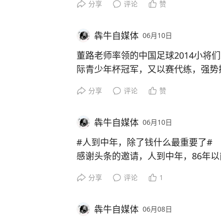
7、老话讲的好，腊月不搬家，正月
分享
评论
赞
愿和平、尊重与友谊，长存于世界各
给孩子添负担。手头有余钱也很重要
经济独立，说话办事才有底气。
8、 初一十五尽量吃素。
当连续两场在没有训练，没有踩场，
犇牛自媒体
06月10日
和睦的家庭让人心里踏实，子女孝顺
依然展现应有的力量。希望继续保持
的老伴更是福气，彼此照顾、陪伴。
董路老师率领的中国足球2014小将们，
9、 切记，家中最好不要出现大门
美国队（敌人），届时有可能是我国
有自己的生活圈和爱好也不可或缺，
际青少年杯冠军，又以赛代练，强势
发美丽再次跪下！
神世界充实，日子才过得有滋味。再
么？
10、 过了晚上12点，不要照镜子！
#伊朗世杯赛程#
#伊朗世预赛赛程#
分享
评论
赞
辈子坦坦荡荡，内心从容。说到底，
1、中国足球并非不行，只是走错了
#怎样让人短时间内变得有气质##怎
朗足坛名场面#
#C罗：任意球是和
一半靠陪伴与精神。
2、中国足球小将们以赛代练，完全
作挑战赛##怎么样才能保持乐观开朗
的任意球技术谁更强#
#世界杯上梅
犇牛自媒体
06月10日
实践的队伍。
明白了#
世界杯阿根廷能大胜奥地利吗#
#梅
3、董路老师赛前仅用几天就组建起
#人到中年，除了钱什么最重要了#
砺，在战斗中成长，在学习中蜕变。
感谢头条的邀请，人到中年，86年
4、我们需清醒地认识到，为何孩提
要，我总结了几条：
分享
评论
1
上一争高下，进入职业联赛后却沦为
1、生命唯一，健康第一
5、董路非专业出身却取得如此成就
2、家庭和睦，儿女双全，父母健康
脸。
犇牛自媒体
06月08日
3、管理好情绪，不要生气，不要内