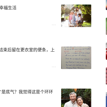
升幸福生活
庙烧香拜佛。
嫁。
数。
结束后留在更衣室的便条，上
以给她买些花，买些自己喜欢的
的伊朗，伊朗的精神始终鲜
干净明亮。
奋力拼搏，带着一身尊严从容
才是底气？我觉得这是个环环
面。
谢每一位伊朗同胞，在这整整
与热忱。
、能自理，想去哪就去哪，不