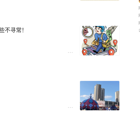
擎#
#当今社会没有钱能行吗#
的排挤。
#
#高考数学考场上的你是什么
就能找到出路，没有什么困难是
常胡吃海塞的酒肉朋友再多也
有些不寻常！
自觉地担负起了照顾整个家庭的
动物！
来越多。
但这也是积蓄力量的必经之路。
年人越来越多。
只要慢慢积蓄自己的力量，最终定
出，存款搬家现象不断创新
用！
生感悟#
#张雪为高考加油#
业生#
#叶首义#
#北京叶宇#
#人到老年了，什么才是最大的
量不断提高。
心情#
#高人忠告#
#旅途小常
游不断提高。
统说法里，属兔的男性常被认为
育的不断提高。
的女性气场较强，自带主见，
转租，线上电商不断内卷。
性和属羊女性的搭配，在民间合
只有我觉得山姆超市的东西贵
要双方多些耐心磨合。