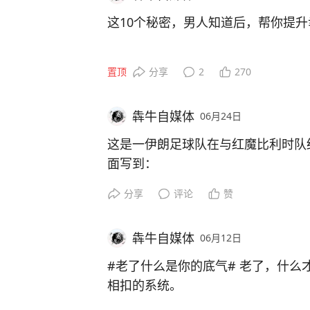
这10个秘密，男人知道后，帮你提
1、 妻子来月经期间，不能带她去寺
置顶
分享
2
270
2、 离过婚的女人，不要再从娘家出
犇牛自媒体
06月24日
3、 买餐具一定要买双数，不能买单
这是一伊朗足球队在与红魔比利时队
面写到：
4、 如果自己的妻子心情不好，可
分享
评论
赞
东西，或者带她出去旅游。
从千年前的古波斯，到如今文明繁荣
活、坚定不移。
5、家里的客厅，厨房一定要打扫的
犇牛自媒体
06月12日
我们满怀骄傲奔赴洛杉矶，秉持荣誉
离场。
#老了什么是你的底气# 老了，什么
6、 及时补漏家里的坏的马桶或者墙
感谢洛杉矶给予我们热情款待。也感
相扣的系统。
180分钟里，为伊朗倾尽真心、呐喊
健康的身体就是底气的基石，没病痛