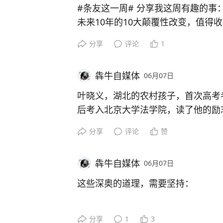
#少年足球成长路#
#中国足球青少年
4、减少无效社交，不再熬夜，抽烟
#条友这一周#
分享我这周有趣的事
足球成长#
#足球发展新路径#
#足
5、学会独处，静心，培养一个自己
未来10年的10大颠覆性改变，值得
者#
#中国足球学#
#张雪峰为何能受
等。
1、随着我国新能源建设，电车的普
分享
评论
1
6、不再有妄念，做好养老、孩子的
成为古董，充电桩遍布大街小巷。
7、活到老，学到老，持续迭代不与
2、随着ai的发展，大量的写字楼会
呆！
犇牛自媒体
06月07日
3、随着老龄化加重，老年人将会越
8、多读书，读好书，保持文艺范！
迎来爆发期。
叶晓义，湖北的农村孩子，首次高考
9、加强锻炼，管住嘴，迈开腿。
4、随着生育率不断下降，私营幼儿
后考入北京大学法学院，读了他的励
10、接受自己是个普通人，和自己和
求量会大幅度下降，学校会抢夺优秀
1. 他深知自己并非天赋异禀，唯有
分享
评论
赞
5、线上购物成为常态，大量门头房
2. 他从六年级起我便开始上晚自习
象。
天。
6、随着减负的不断深入，ai教育普
犇牛自媒体
06月07日
3. 他拥有强烈的学习自驱力，愿意
7、太空旅行将会慢慢普及，人类移
4. 面对学业与人生的选择，若能接
这些深奥的道理，需要坚持：
8、低空经济成为主要业态，无人机
便及时止损另寻出路。
9、黄金越来越贵，白银真正回归价
5. 他懂得退一步海阔天空，是我在
1、去外地，迷路时，千万别说“找不
10、中国足球还是打不进世界杯。
分享
1
3
6. 进入大学后，他学会了独立做决