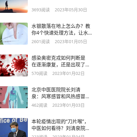
3693
阅读
2023年05月30日
水银散落在地上怎么办？教
你4个快速处理方法，让水
银无处藏身
2601
阅读
2023年01月05日
感染奥密克戎如何判断是
在逐渐康复，还是出现了
转重症的趋势呢？
570
阅读
2023年01月02日
北京中医医院院长刘清
泉：风寒感冒和风热感冒
的区别？
462
阅读
2023年01月03日
本轮疫情出现的“刀片喉”，
中医如何看待？刘清泉院
长这样说
223
阅读
2023年01月04日