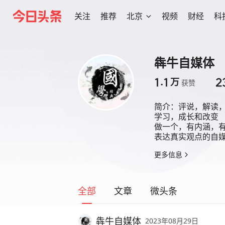
关注
推荐
北京
视频
财经
科
犇牛自媒体
1.1
2
万
获赞
简介：
评说，解读，
学习，成长和改变

做一个，有内涵，有
表达真实观点的自
更多信息
全部
文章
微头条
犇牛自媒体
2023年08月29日