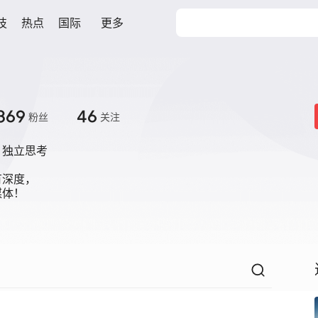
技
热点
国际
更多
369
46
粉丝
关注
独立思考

深度，

媒体！