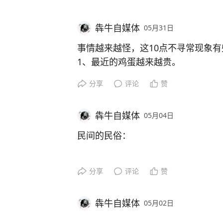
2、床头不要摆放一些人形玩偶！
#股市与楼市哪个更适合作为经济引
有事务。
3、男人不要说不行，你会受到家庭
#为什么要努力学习，为什么要读书
7. 这些经历让我坚信，只要靠自己
犇牛自媒体
05月31日
4、遇见时上，才能看见真友谊，平
感受#
无法克服的。
没用。
事情越来越怪，这10点不寻常现象
8. 叶父离世后，让他瞬间成长，他
5、男人是下半身动物，女人是感性
1、最近的鸡蛋越来越贵。
责任。
6、人靠衣装，美靠靓妆
2、银行利息越来越少，银行存款越
9. 虽然他的学习时间被无限延长，
分享
评论
赞
7、45岁以后不要胡吃海塞了
3、买房的人少，房价越来越低，老
10. 正如“蓄力一纪，可以远矣”，
8、男人50顶呱呱，女人50豆腐渣。
4、近期股市上蹿下跳，汇金不断流
能实现远大的目标。
9、每次出门要带把伞，必要时真管
犇牛自媒体
05月04日
高。
#人的一生求什么#
#每天分享一句人
10、积极学说话，一声学闭嘴！
5、外卖的从业人数不断提升。
民间的民俗：
#甘政法学院#
#叶晓刚#
#法律系毕
#抛开钱不谈，你现在最需要什么#
6、油车价格不断降低，新能源车销
#华起高考#
#叶志愿#
幸福呢#
#怎么样让自己保持快乐的
7、东南亚旅游人数不断降低，国内
1. 属相与性格运势的民间印象：传
识#
#搭车禁忌#
#旅途必备小知识#
分享
评论
赞
8、幼儿园闭园的不断增长，线上教
行事偏温和，少了几分冲劲；而属龙
9、失业的不断增多，线下店铺不断
有时容易被贴上“强势高傲”的标签。
10、瓜果蔬菜泡药的不断增多。
犇牛自媒体
05月02日
2. 生肖组合的相处磨合说：属鼠男
#九种反常现象#
#经济反常现象#
#
婚里被认为要经历更多生活波折，需