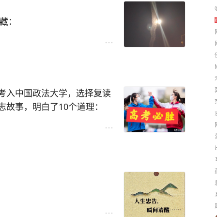
#
#足球青训价值#
#青少年
喝酒放一放吧。
：
球发展新思路#
#中国足球探路
爱好，太极拳，爬山，游泳
收藏：
欢迎?#
及，油车将会落幕，加油站将
规划！
社会脱节，还能预防老年痴
空置，无人办公将成为常态。
来越多，老年人的相关产业会
考入中国政法大学，选择复读
园会逐渐减少，老师的岗位需
志故事，明白了10个道理：
解
生源。
依靠勤奋与自觉去弥补差距。
空置，超市出现无人排队的现
，八年级后更是每周仅休息一
及，厚重的书包消失。
在别人休息时依然坚持学习。
民太空开始成型。
受结果便继续前行，若不能接受
就和白菜一样。
值。
成长中学会的豁达与智慧。
到路了”
定，并独自联系复读学校处理所