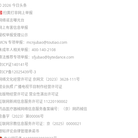
©
2026
今日头条
扫黄打非网上举报
网络谣言曝光台
网上有害信息举报
侵权举报受理公示
MCN 专项举报：mcnjubao@toutiao.com
未成年人相关举报：400-140-2108
算法推荐专项举报：sfjubao@bytedance.com
京ICP证140141号
京ICP备12025439号-3
网络文化经营许可证 京网文〔2023〕3628-111号
营业执照
广播电视节目制作经营许可证
出版物经营许可证
营业性演出许可证
互联网新闻信息服务许可证 11220190002
药品医疗器械网络信息服务备案编号：（京）网药械信
息备字（2023）第00006号
互联网宗教信息服务许可证：京（2025）0000021
跟帖评论自律管理承诺书