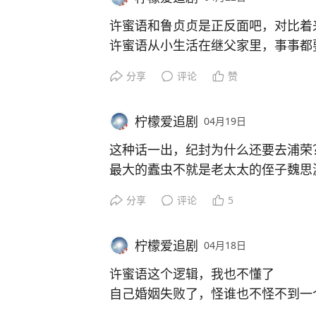
直到看到有人用灵光做了个兴趣班打
许蜜语和鲁贞贞是正反面吧，对比着
太多记不住次数；还有个女生做了个
许蜜语从小生活在继父家里，事事都
统计患者疗程。最绝的是有位妈妈，
格。
分享
评论
赞
灵光做了个辅食菜谱推荐器，每天随
而鲁贞贞从小被教育，就要争要抢，
不同的教育背景教育出来的孩子，其
这些想法以前都觉得是小打小闹，没
柠檬爱追剧
04月19日
更有竞争力吧。
话就能变成真能用的小应用，30秒
如果不是纪封，每次跟许蜜语说：你
这种话一出，纪封为什么还要去浦荣
享给朋友。
许蜜语早就被职场淘汰了。
最大的蠹虫不就是老太太的侄子魏思
现在平台上已经有好多人在做各种有
因为上级不会给你要解释，只会跟你
怎么还要给他清清杂草，理理后院呢
做旅行攻略的、还有做小游戏的，玩
分享
评论
5
每一个打着清君侧的名头的都是想要
喜了！
可是，老太太却只要纪封真的去清君
听说他们拿了一个亿出来发，每天都
柠檬爱追剧
04月18日
不管怎么样，老太太总归要把饭店传
么多，相当于普通人的创作红利期，
许蜜语这个逻辑，我也不懂了
我已经把自己憋了好久的一个小想法
自己婚姻失败了，怪谁也不怪不到一
表，能标记进度还能写短评。
还一个月前你不告诉我，害得我今天