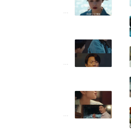
果一次次错过。
果，因为没坐上车，又回来
怀敬畏之心。
，