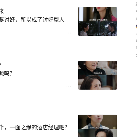
卡工具，就因为自家娃兴趣班
来
康复记录应用，帮治疗师朋友
要讨好，所以成了讨好型人
给宝宝做辅食没头绪，直接用
机出搭配还能算成本。
要让所有人看得起自己。
实在职场上，鲁贞贞这样的才
想到在灵光里，对着手机说句
就能生成，改改就能用，还能分
的解释！
？
源吗？
趣的应用，有记录喝水的、有
要结果。
？
着玩着就有人拿了奖金，太惊
取而代之。
侧，这可能做到吗？
有名额，现在参与的人还没那
给姓魏的吧？
奖金相对好拿。
输进去了，就想做个追剧打卡
个，一面之缘的酒店经理吧？
过这种生活？