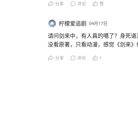
#灵光首批亿元奖励金已发出#
分享
评论
赞
鲁贞贞肚子里的孩子都不止一个月了
再说，就算告诉你了，你能有啥办法
有想法就别藏着啦，反正不用会写代
柠檬爱追剧
04月17日
生活了吗？
试，万一成了呢？
不说纪封是酒店经理，就是认识多年
请问剑来中，有人真的噶了？身死道
可能不会告诉你。
没看原著，只看动漫，感觉《剑来》
本以为被陈平安抹脖子的蔡金简是一
分享
评论
1
活了。
以为齐先生没了，可他还能出来镇压
文圣老爷说是噶了，可是神魂出来，
以为把宋长镜被李二打废了，结果不
以为马苦玄的奶奶，一个凡人老奶奶
河神。
就是你以为要把这个人打死了，结果
那就是帮他成神。