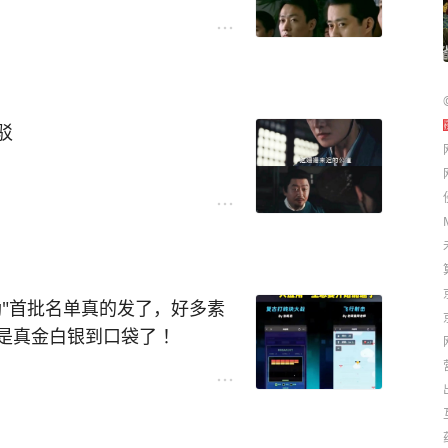
，她想回家，可惜回不去了。
戏。
驳
不了。
相。
排，被人推着走。
选了这条路。
嘉益
#刘钧
#追剧
#追剧打卡
有信心，去走刘洪义的路。
励"首批名单真的发了，好多素
是真金白银到口袋了 ！
自己连代码长啥样都不知道，