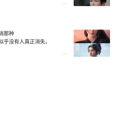
吧？跟纪封有啥关系？
？不是提前一个月就过上这种
码，只要有想法，花几分钟试
的好朋友，人家知道了，也有
消那种
似乎没有人真正消失。
个，可谁知她居然被齐先生复
崔东山。
照样游走世界。
仅没废，还破镜了。
是真的噶了吧？可转头她成了
是帮助他破镜，如果不破镜，