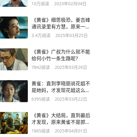
瑶偿命
10万
阅读
2023年02月04日
《黄雀》细思极恐，姜吉峰
通讯录里有方慧，原来一切
都是局
3.4万
阅读
2025年03月25日
《黄雀》广叔为什么就不能
给何小竹一条生路呢？
7842
阅读
2025年03月26日
黄雀：直到李晓丽说花姐不
是她妈，才发现花姐这么多
年，太不容易
6395
阅读
2025年03月22日
《黄雀》大结局，直到最后
才发现，原来黄雀不是郭鹏
飞，而是他
1865
阅读
2025年04月01日