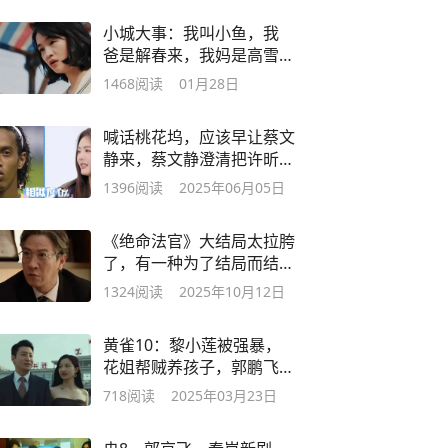
小城大事：我叫小鱼，我
爸是解春来，我妈是高雪
梅，月海第一富婆
1468
阅读
01月28日
喊话桃花坞，应该早让蔡文
静来，蔡文静澄清把许昕聊
住院的谣言
1396
阅读
2025年06月05日
《绝命法官》大结局太拉胯
了，有一种为了结局而结局
的意思
1324
阅读
2025年10月12日
黄雀10：黎小莲被强暴，
花姐帮贼养孩子，郭鹏飞
摸到眼角膜的消息
718
阅读
2025年03月23日