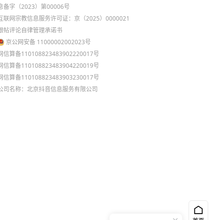
息备字（2023）第00006号
互联网宗教信息服务许可证：京（2025）0000021
跟帖评论自律管理承诺书
京公网安备 11000002002023号
网信算备110108823483902220017号
网信算备110108823483904220019号
网信算备110108823483903230017号
公司名称：北京抖音信息服务有限公司