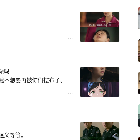
排练室主动跟楚嘉禾说话，甚
但是，比动手动脚来的轻一
朵吗
我不想要再被你们摆布了。
会，被安排成蛊，​在哪都通，
朵选择了死，她也是开心的。
憾。”——遗憾的是，这份自
建义等等。