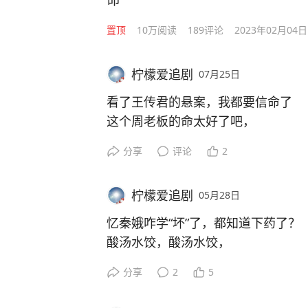
置顶
10万
阅读
189
评论
2023年02月04日
柠檬爱追剧
07月25日
看了王传君的悬案，我都要信命了
这个周老板的命太好了吧，
王传君两个人本来就是盯着他的，结
分享
评论
2
而那个老吴，本来都应该离开了，结
了。
柠檬爱追剧
05月28日
这个命，真的好赶巧，所以还是要常
忆秦娥咋学“坏”了，都知道下药了？
酸汤水饺，酸汤水饺，
谁说咱来弟瓜？这的确是一点都不瓜
分享
2
5
忆秦娥闷声干大事，
居然知道给刘红兵下药，