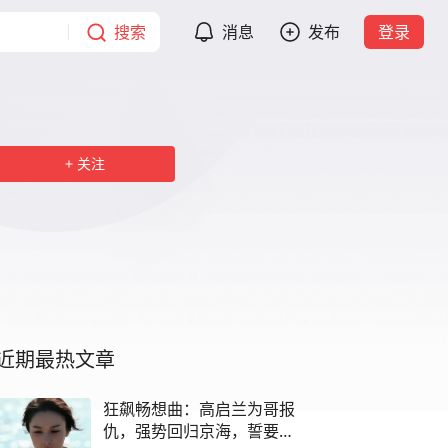
搜索
消息
发布
登录
关注
近期最热文章
狂飙畅想曲：高启兰为哥报
仇，强势回归京海，誓要黄