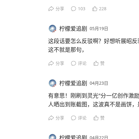
由来得太晚、太短。
21集的《使命》
分享
103
228
这跟易青娥好像啊，
张嘉译饰演的新任ju 长林荫，
她被舅舅带出大山，但是，她不想来
在清水这个地方，
她不想唱戏，但身边人都在推着她学
柠檬爱追剧
05月19日
真的是举步维艰，
她想谈恋爱，也不行。
市里基本没有支持他的人，
这段话要怎么反驳啊？好想听展昭反
只有戏，这一条路。
他还是顶住压力，
这不就是那句，
这一切好像早就定下了！易青娥反抗
为清水市的人民，找回了公道。
迟到的正义，不叫正义，那顶多算真
易青娥和陈朵真的好像！都是被人安
分享
评论
赞
这个剧的尺度还真是挺大的，
感觉县令真的什么都清楚，但是，他
#影视
#影视剧
#电视剧
#使命
#张
或者说，他没有能力，没有胆量，没
柠檬爱追剧
04月23日
有意思！刚刷到灵光"分一亿创作激
人晒出到账截图，这波真不是画饼，
分享
评论
赞
我之前总觉得做应用是程序员的事，
哪敢想自己也能做东西。
柠檬爱追剧
04月22日