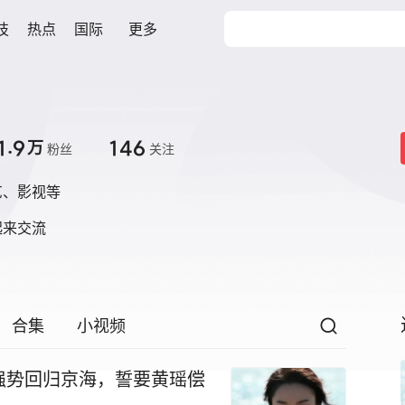
技
热点
国际
更多
1.9
146
万
粉丝
关注
、影视等

起来交流
合集
小视频
强势回归京海，誓要黄瑶偿