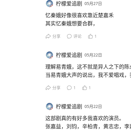
柠檬爱追剧
05月27日
我以为是安眠药，
结果是泻药，
忆秦娥好像很喜欢靠近楚嘉禾
也不知道刘红兵到底瓜不瓜，
其实忆秦娥想要合群，
是真不知道，还是装不知道，
而楚嘉禾就是那个群的中心，
分享
评论
1
依旧坐飞机赶过来照顾忆秦娥。
所以，忆秦娥一直想要靠近楚嘉禾。
楚嘉禾受伤，她提着礼物去看她，在
柠檬爱追剧
05月22日
至没话找话。
对忆秦娥来说，流言蜚语的伤害有，
理解易青娥，这不就是异人之下的陈
些。
当易青娥大声的说出，我不爱唱戏，
这一刻，我觉得我看到了陈朵。
分享
1
1
陈朵的一生，也都在被安排，在药仙
被安排成“正常人”，
柠檬爱追剧
05月22日
没有人关心陈朵真心想要什么！
最后，张楚岚给了陈朵选择，哪怕陈
这部剧真的有好多我喜欢的演员。
死前她说：“我很幸福，就是有点小遗
张嘉益，刘钧，辛柏青，黄志忠，李