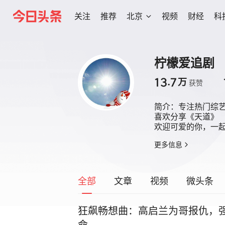
关注
推荐
北京
视频
财经
科
柠檬爱追剧
13.7
万
获赞
简介：
专注热门综艺
喜欢分享《天道》

欢迎可爱的你，一
更多信息
全部
文章
视频
微头条
狂飙畅想曲：高启兰为哥报仇，
命