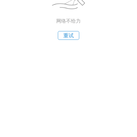
网络不给力
重试