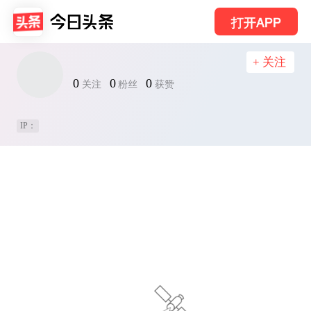
打开APP
+ 关注
0
0
0
关注
粉丝
获赞
IP：