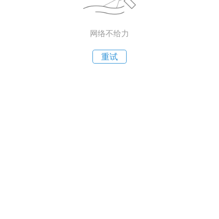
网络不给力
重试