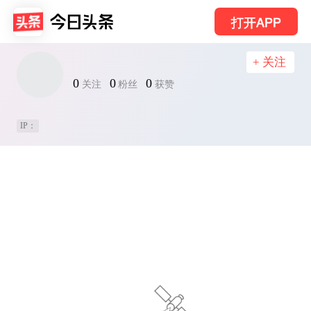
打开APP
+ 关注
0
0
0
关注
粉丝
获赞
IP：