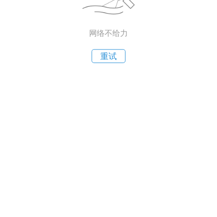
网络不给力
重试