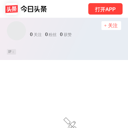
打开APP
+ 关注
0
0
0
关注
粉丝
获赞
IP：