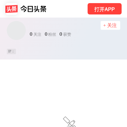
打开APP
+ 关注
0
0
0
关注
粉丝
获赞
IP：