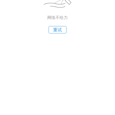
网络不给力
重试