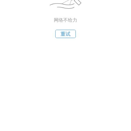
网络不给力
重试