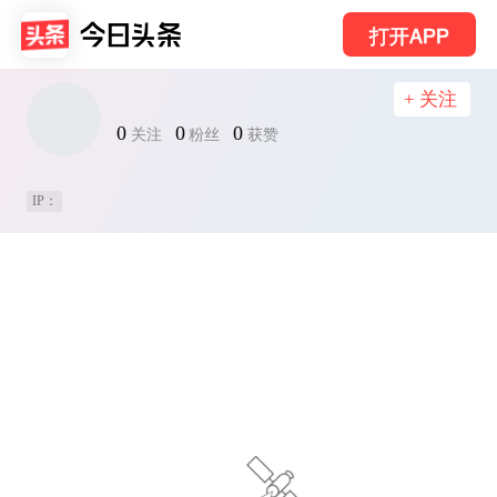
打开APP
+ 关注
0
0
0
关注
粉丝
获赞
IP：