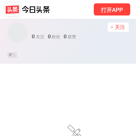
打开APP
+ 关注
0
0
0
关注
粉丝
获赞
IP：