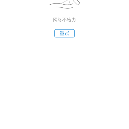
网络不给力
重试