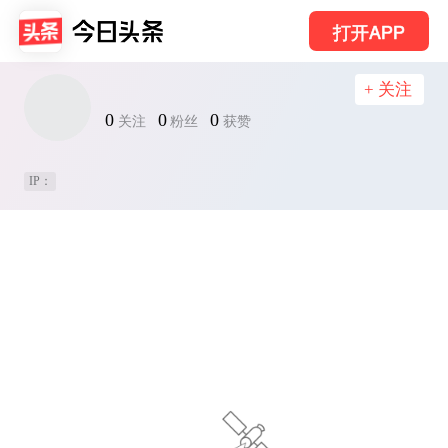
打开APP
+ 关注
0
0
0
关注
粉丝
获赞
IP：