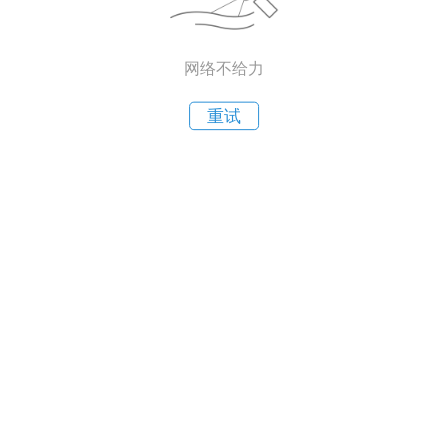
网络不给力
重试