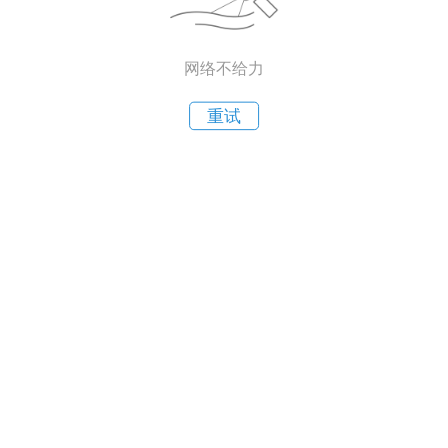
网络不给力
重试