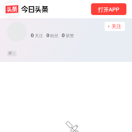
打开APP
+ 关注
0
0
0
关注
粉丝
获赞
IP：