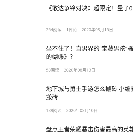
《敢达争锋对决》超限定！量子0
264
阅读
1
评论
2020年08月15日
坐不住了！直男界的“宝藏男孩”
的蝴蝶》？
58
阅读
2020年08月13日
地下城与勇士手游怎么搬砖 小编
搬砖
189
阅读
2020年08月10日
盘点王者荣耀暴击伤害最高的英