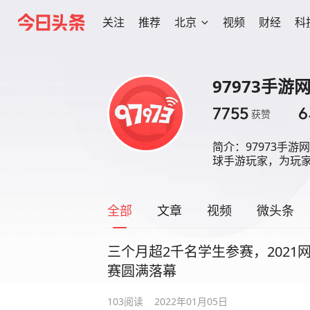
关注
推荐
北京
视频
财经
科
97973手游
7755
6
获赞
简介：
97973手
球手游玩家，为玩
全部
文章
视频
微头条
三个月超2千名学生参赛，2021网
赛圆满落幕
103
阅读
2022年01月05日