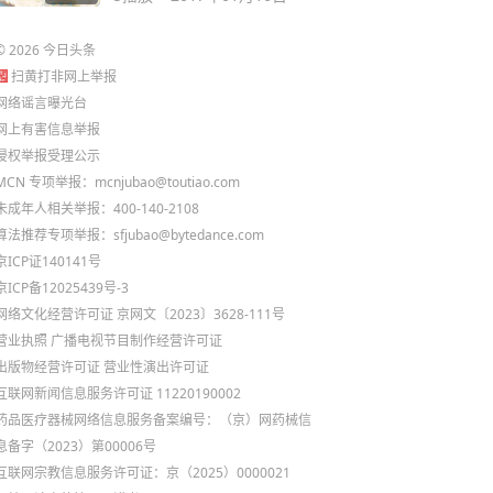
©
2026
今日头条
扫黄打非网上举报
网络谣言曝光台
网上有害信息举报
侵权举报受理公示
MCN 专项举报：mcnjubao@toutiao.com
未成年人相关举报：400-140-2108
算法推荐专项举报：sfjubao@bytedance.com
京ICP证140141号
京ICP备12025439号-3
网络文化经营许可证 京网文〔2023〕3628-111号
营业执照
广播电视节目制作经营许可证
出版物经营许可证
营业性演出许可证
互联网新闻信息服务许可证 11220190002
药品医疗器械网络信息服务备案编号：（京）网药械信
息备字（2023）第00006号
互联网宗教信息服务许可证：京（2025）0000021