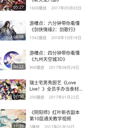
05:27
1600
播放
2017年05月03日
游槽点：六分钟带你看懂
《剑侠情缘2：剑歌行》
06:08
1542
播放
2018年10月18日
游槽点：四分钟带你看懂
《九州天空城3D》
04:22
906
播放
2017年08月24日
瑞士宅男秀厨艺《Love
Live！》全员手办当食材下
锅
01:50
200
播放
2017年01月22日
《阴阳师》红叶新衣副本
第10层通关教学视频
11:35
5
播放
2017年01月16日