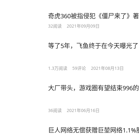
奇虎360被指侵犯《僵尸来了》著
32
阅读
2021年09月09日
等了5年，飞鱼终于在今天曝光了
1.3万
阅读
59
评论
2021年08月13日
大厂带头，游戏圈有望结束996
36
阅读
2021年06月16日
巨人网络无偿获赠巨堃网络1.1