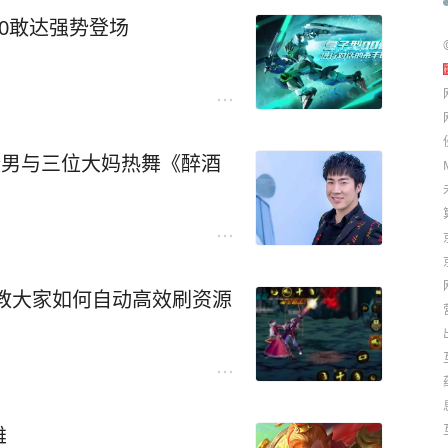
0敢达强势登场
骚男与三位大妈热舞《醉酒
教大家如何自动高效刷资源
雄