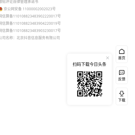
跟帖评论自律管理承诺书
京公网安备 11000002002023号
网信算备110108823483902220017号
网信算备110108823483904220019号
网信算备110108823483903230017号
公司名称：北京抖音信息服务有限公司
首页
扫码下载今日头条
反馈
下载