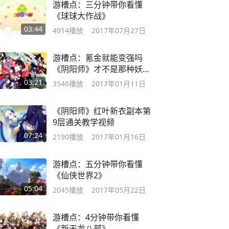
游槽点：三分钟带你看懂
《球球大作战》
03:44
4914
播放
2017年07月27日
游槽点：氪金就能变强吗
《阴阳师》才不是那种妖艳
贱货
03:21
3546
播放
2017年01月11日
《阴阳师》红叶新衣副本第
9层通关教学视频
07:24
2190
播放
2017年01月16日
游槽点：五分钟带你看懂
《仙侠世界2》
05:04
2045
播放
2017年05月22日
游槽点：4分钟带你看懂
《新天龙八部》