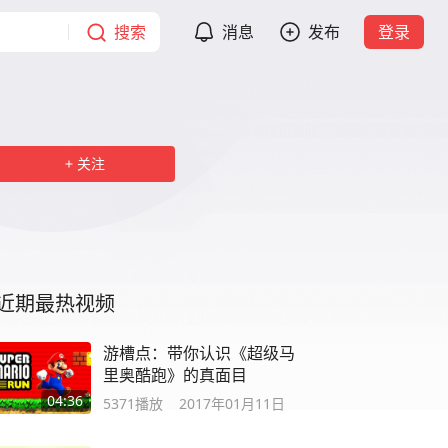
搜索
消息
发布
登录
关注
近期最热视频
游槽点：带你认识《超级马
里奥酷跑》的真面目
04:36
5371
播放
2017年01月11日