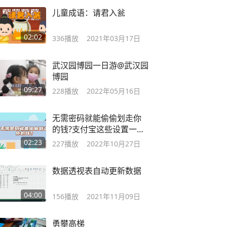
儿童成语：请君入瓮
02:02
336
播放
2021年03月17日
武汉园博园一日游@武汉园
博园
09:27
228
播放
2022年05月16日
无需密码就能偷偷划走你
的钱?支付宝这些设置一定
要关闭
02:23
227
播放
2022年10月27日
数据透视表自动更新数据
04:00
156
播放
2021年11月09日
勇攀高梯