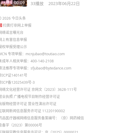
00:09
33
播放
2023年06月22日
©
2026
今日头条
扫黄打非网上举报
网络谣言曝光台
网上有害信息举报
侵权举报受理公示
MCN 专项举报：mcnjubao@toutiao.com
未成年人相关举报：400-140-2108
算法推荐专项举报：sfjubao@bytedance.com
京ICP证140141号
京ICP备12025439号-3
网络文化经营许可证 京网文〔2023〕3628-111号
营业执照
广播电视节目制作经营许可证
出版物经营许可证
营业性演出许可证
互联网新闻信息服务许可证 11220190002
药品医疗器械网络信息服务备案编号：（京）网药械信
息备字（2023）第00006号
互联网宗教信息服务许可证：京（2025）0000021