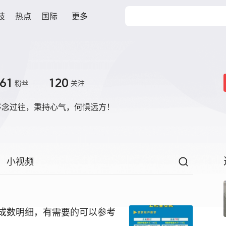
技
热点
国际
更多
61
120
粉丝
关注
不念过往，秉持心气，何惧远方！
小视频
成数明细，有需要的可以参考