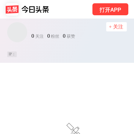
打开APP
+ 关注
0
0
0
关注
粉丝
获赞
IP：