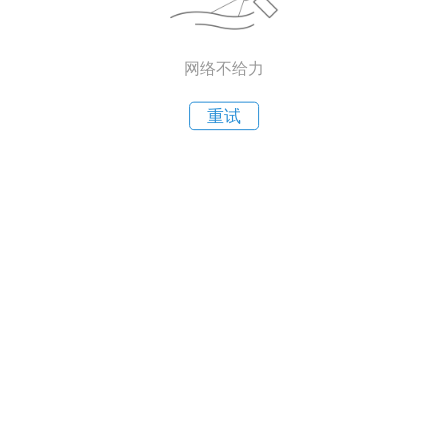
网络不给力
重试