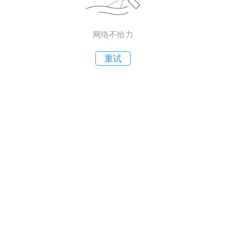
网络不给力
重试