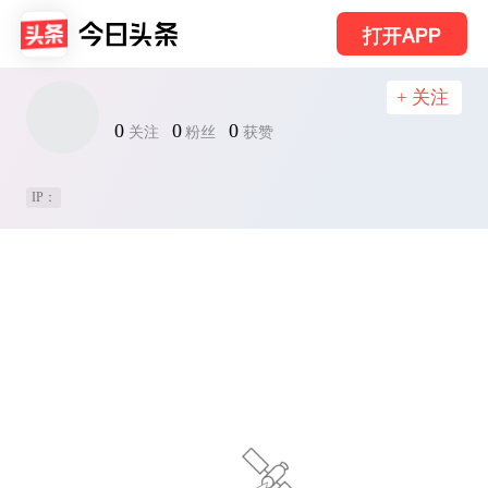
打开APP
+ 关注
0
0
0
关注
粉丝
获赞
IP：