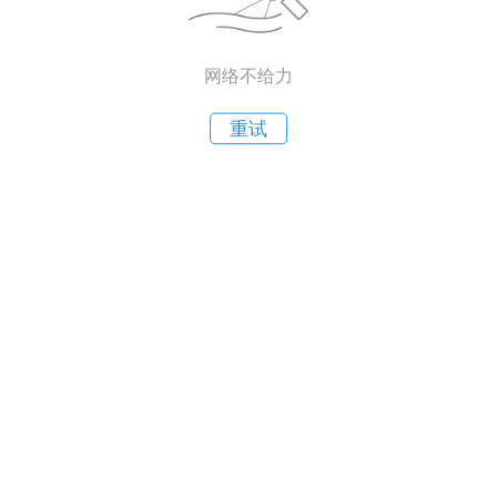
网络不给力
重试