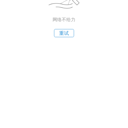
网络不给力
重试