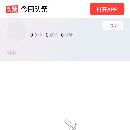
打开APP
+ 关注
0
0
0
关注
粉丝
获赞
IP：