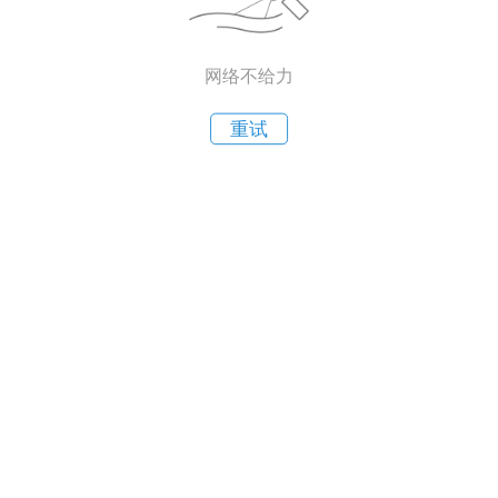
网络不给力
重试