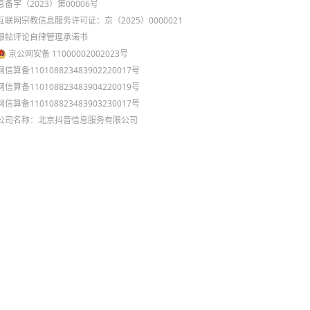
息备字（2023）第00006号
互联网宗教信息服务许可证：京（2025）0000021
跟帖评论自律管理承诺书
京公网安备 11000002002023号
网信算备110108823483902220017号
网信算备110108823483904220019号
网信算备110108823483903230017号
公司名称：北京抖音信息服务有限公司