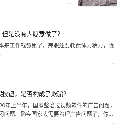
，但是没有人愿意做了？
本来工作就够累了，兼职还要耗费体力精力，除
。
假按钮，是否构成了欺骗？
20年上半年，国家整治过视频软件的广告问题，
闭问题。确实国家太需要治理广告问题了，像正
来盗版就不好整治，更别说整治盗版软件的广告
告很难找到源头或者发布者。其实这些都牵扯到