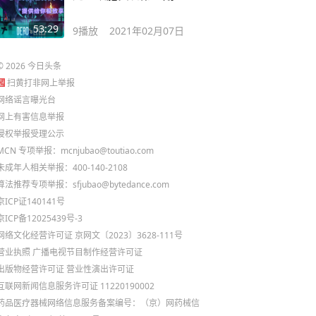
53:29
9
播放
2021年02月07日
©
2026
今日头条
扫黄打非网上举报
网络谣言曝光台
网上有害信息举报
侵权举报受理公示
MCN 专项举报：mcnjubao@toutiao.com
未成年人相关举报：400-140-2108
算法推荐专项举报：sfjubao@bytedance.com
京ICP证140141号
京ICP备12025439号-3
网络文化经营许可证 京网文〔2023〕3628-111号
营业执照
广播电视节目制作经营许可证
出版物经营许可证
营业性演出许可证
互联网新闻信息服务许可证 11220190002
药品医疗器械网络信息服务备案编号：（京）网药械信