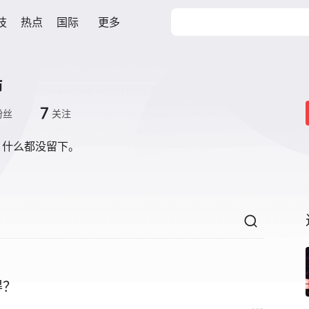
技
热点
国际
更多
柿
7
粉丝
关注
，什么都没留下。
得？