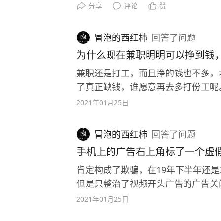
分享
评论
赞
冒泡的西红柿
回答
了问题
为什么现在兼职明明可以挣到钱
兼职还是打工，而且挣的钱也不多，
了真正缺钱，谁愿意再去多打份工呢
2021年01月25日
冒泡的西红柿
回答
了问题
手机上的广告右上角标了一个虚
肯定构成了欺骗，在19年下半年还是
但是只整治了视频开头广告的广告关
版软件可能治理会简单一些，但是本
2021年01月25日
了，网页上的广告也是，网页上的广