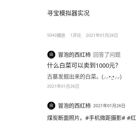
寻宝模拟器实况
5043
播放
1
评论
2021年01月28日
冒泡的西红柿
回答
了问题
什么白菜可以卖到1000元？
古墓发掘出来的白菜。(⸝⸝•‧̫•⸝⸝)
2021年01月26日
冒泡的西红柿
2021年01月26日
煤炭断面照片。#手机微距摄影# #红