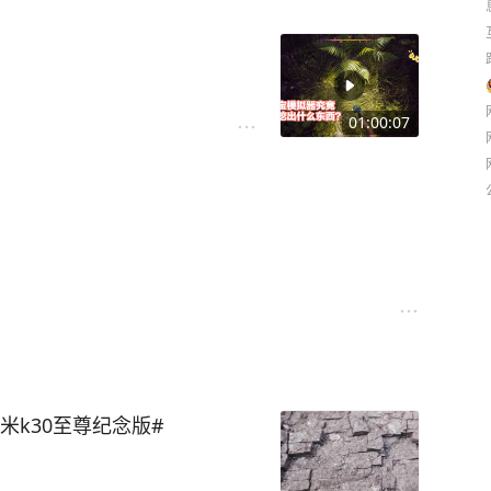
01:00:07
米k30至尊纪念版#