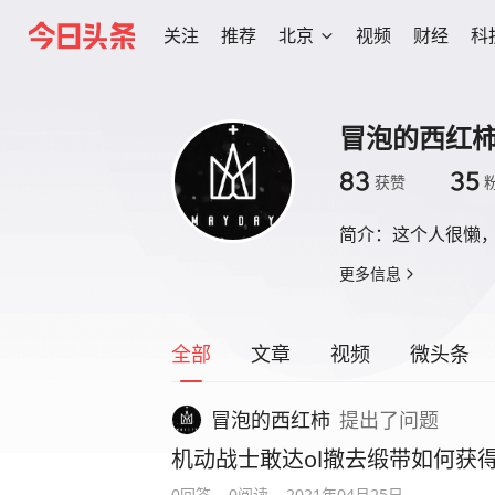
关注
推荐
北京
视频
财经
科
冒泡的西红
83
35
获赞
简介：
这个人很懒
更多信息
全部
文章
视频
微头条
冒泡的西红柿
提出
了问题
机动战士敢达ol撤去缎带如何获
0回答
0阅读
2021年04月25日