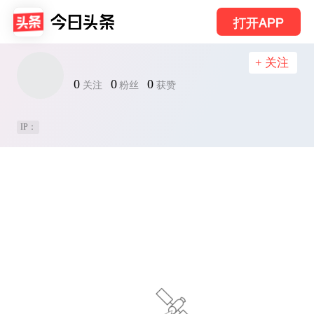
打开APP
+ 关注
0
0
0
关注
粉丝
获赞
IP：