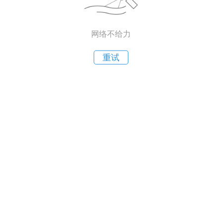
网络不给力
重试