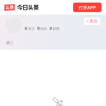
打开APP
+ 关注
0
0
0
关注
粉丝
获赞
IP：