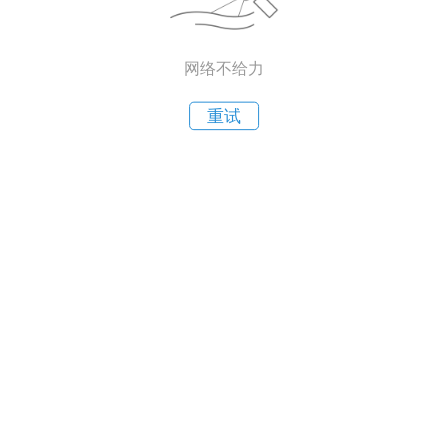
网络不给力
重试