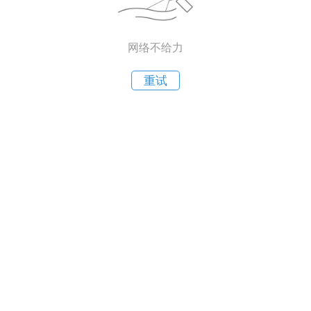
网络不给力
重试