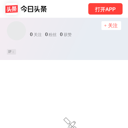
打开APP
+ 关注
0
0
0
关注
粉丝
获赞
IP：