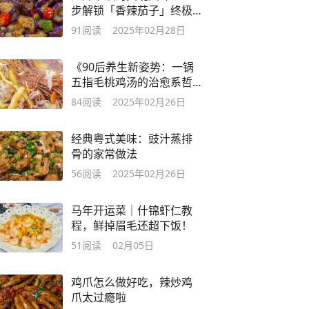
步解锁「香辣茄子」终极
诱惑
91
阅读
2025年02月28日
《90后养生新姿势：一锅
五指毛桃鸡汤的治愈系哲
学》
84
阅读
2025年02月26日
经典粤式美味：豉汁蒸排
骨的家常做法
56
阅读
2025年02月26日
马年开运菜｜什锦虾仁教
程，鲜掉眉毛还超下饭！
51
阅读
02月05日
鸡爪怎么做好吃，辣炒鸡
爪太过瘾啦