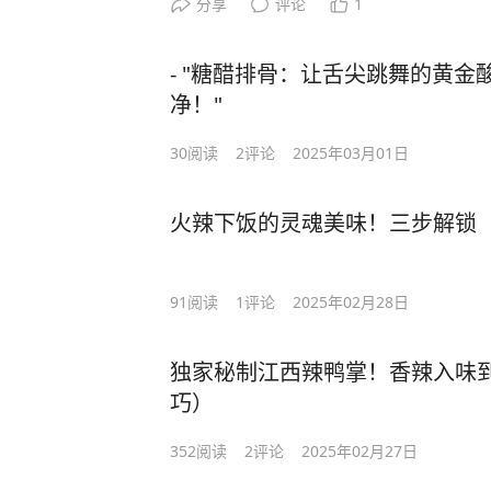
分享
评论
1
- "糖醋排骨：让舌尖跳舞的黄
净！"
30
阅读
2
评论
2025年03月01日
火辣下饭的灵魂美味！三步解锁
91
阅读
1
评论
2025年02月28日
独家秘制江西辣鸭掌！香辣入味
巧）
352
阅读
2
评论
2025年02月27日