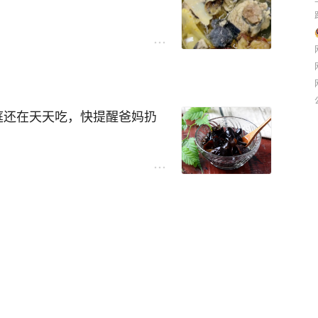
庭还在天天吃，快提醒爸妈扔
知道，餐桌上这3种常见蔬菜正
*
胞菌，产生致命毒素"米酵菌
中毒，抢救无效去世。专家提
超过24小时。