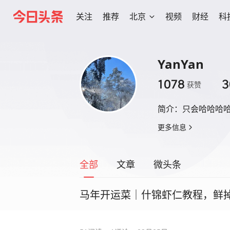
关注
推荐
北京
视频
财经
科
YanYan
1078
3
获赞
简介：
只会哈哈哈
更多信息
全部
文章
微头条
马年开运菜｜什锦虾仁教程，鲜