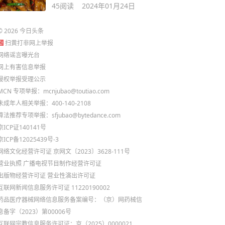
45
阅读
2024年01月24日
©
2026
今日头条
扫黄打非网上举报
网络谣言曝光台
网上有害信息举报
侵权举报受理公示
MCN 专项举报：mcnjubao@toutiao.com
未成年人相关举报：400-140-2108
算法推荐专项举报：sfjubao@bytedance.com
京ICP证140141号
京ICP备12025439号-3
网络文化经营许可证 京网文〔2023〕3628-111号
营业执照
广播电视节目制作经营许可证
出版物经营许可证
营业性演出许可证
互联网新闻信息服务许可证 11220190002
药品医疗器械网络信息服务备案编号：（京）网药械信
息备字（2023）第00006号
互联网宗教信息服务许可证：京（2025）0000021