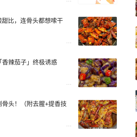
金酸甜比，连骨头都想嗦干
「香辣茄子」终极诱惑
到骨头！（附去腥+提香技