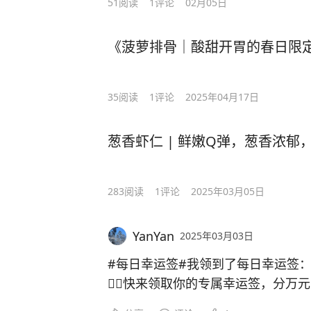
51
阅读
1
评论
02月05日
《菠萝排骨｜酸甜开胃的春日限
35
阅读
1
评论
2025年04月17日
葱香虾仁 | 鲜嫩Q弹，葱香浓郁
283
阅读
1
评论
2025年03月05日
YanYan
2025年03月03日
#每日幸运签#我领到了每日幸运签
👉🏻快来领取你的专属幸运签，分万