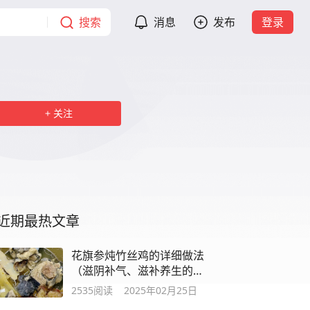
搜索
消息
发布
登录
关注
近期最热文章
花旗参炖竹丝鸡的详细做法
（滋阴补气、滋补养生的传
统粤式汤品）
2535
阅读
2025年02月25日