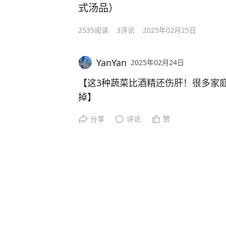
式汤品）
2535
阅读
3
评论
2025年02月25日
YanYan
2025年02月24日
【这3种蔬菜比酒精还伤肝！很多家
掉】
分享
评论
赞
肝脏是人体"解毒工厂"，但很多人不
在悄悄摧毁你的肝脏健康！
1️⃣ **久泡木耳——天然毒素制造厂*
木耳浸泡超4小时就会滋生椰毒假单
酸"。福建一对夫妻因食用隔夜木耳
醒：夏季泡发木耳别超2小时，冷藏不