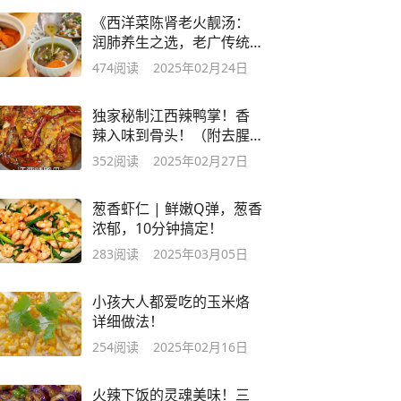
《西洋菜陈肾老火靓汤：
润肺养生之选，老广传统
美味的滋补密码》
474
阅读
2025年02月24日
独家秘制江西辣鸭掌！香
辣入味到骨头！（附去腥
+提香技巧）
352
阅读
2025年02月27日
葱香虾仁 | 鲜嫩Q弹，葱香
浓郁，10分钟搞定！
283
阅读
2025年03月05日
小孩大人都爱吃的玉米烙
详细做法！
254
阅读
2025年02月16日
火辣下饭的灵魂美味！三