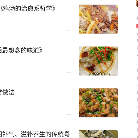
桃鸡汤的治愈系哲学》
后最想念的味道》
常做法
阴补气、滋补养生的传统粤