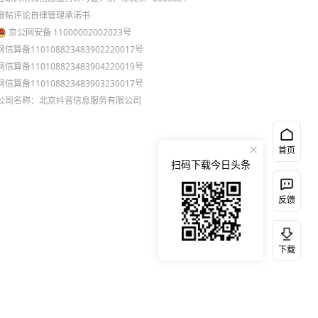
跟帖评论自律管理承诺书
京公网安备 11000002002023号
网信算备110108823483902220017号
网信算备110108823483904220019号
网信算备110108823483903230017号
公司名称：北京抖音信息服务有限公司
首页
扫码下载今日头条
反馈
下载