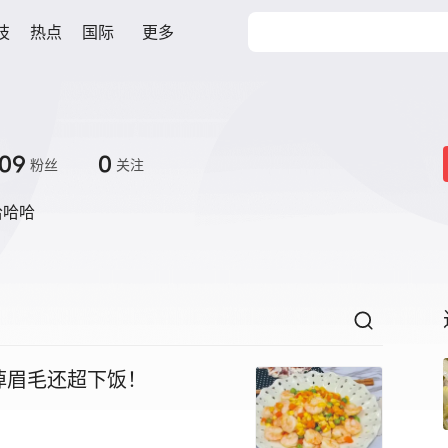
技
热点
国际
更多
09
0
粉丝
关注
哈哈哈
掉眉毛还超下饭！