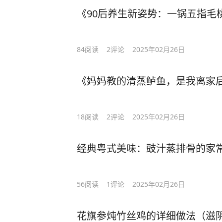
《90后养生新姿势：一锅五指毛
84
阅读
2
评论
2025年02月26日
《妈妈教的清蒸鲈鱼，是我离家
18
阅读
2
评论
2025年02月26日
经典粤式美味：豉汁蒸排骨的家
56
阅读
1
评论
2025年02月26日
花旗参炖竹丝鸡的详细做法（滋