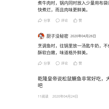
煮牛肉时，锅内同时放入少量用布袋
快煮烂，而且肉味更鲜美。
分享
评论
赞
厨子没秘密
2020年04月26日
烹调鱼时，往锅里放一汤匙牛奶，不
酥软白嫩，味道格外鲜美。
分享
评论
赞
乾隆皇帝说松鼠鳜鱼非常好吃，
吧
11
阅读
2020年04月24日