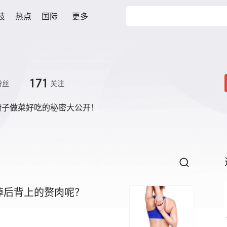
技
热点
国际
更多
171
粉丝
关注
厨子做菜好吃的秘密大公开！
掉后背上的赘肉呢？