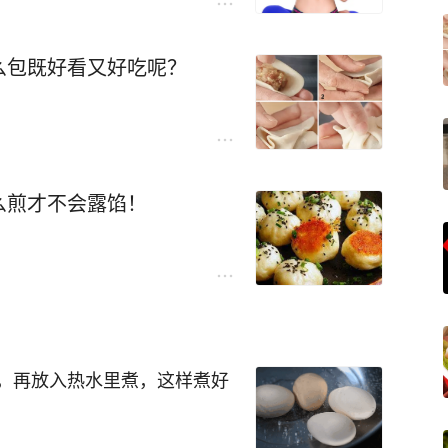
么包既好看又好吃呢？
么煎才不会露馅！
，再放入热水里煮，这样煮好