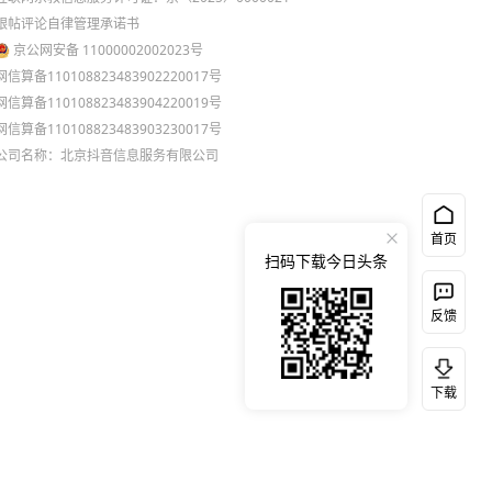
跟帖评论自律管理承诺书
京公网安备 11000002002023号
网信算备110108823483902220017号
网信算备110108823483904220019号
网信算备110108823483903230017号
公司名称：北京抖音信息服务有限公司
首页
扫码下载今日头条
反馈
下载