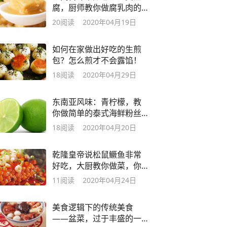
腐，厨师教你做腐乳肉的
详细步骤
20
阅读
2020年04月19日
如何在家做出好吃的生煎
包？怎么煎才不会露馅！
18
阅读
2020年04月29日
东南亚风味：青柠檬，教
你做简单的泰式海鲜粉丝
沙拉
18
阅读
2020年04月20日
乾隆皇帝说松鼠鳜鱼非常
好吃，大厨教你做菜，你
也来学学吧
11
阅读
2020年04月24日
美食逻辑下的传统美食
——盆菜，过于丰盛的一