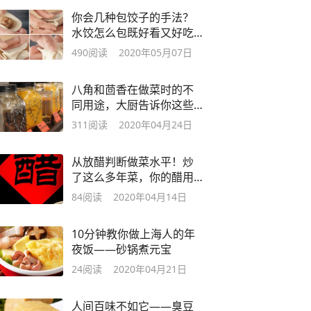
你会几种包饺子的手法？
水饺怎么包既好看又好吃
呢？
490
阅读
2020年05月07日
八角和茴香在做菜时的不
同用途，大厨告诉你这些
香料的不同用法。
311
阅读
2020年04月24日
从放醋判断做菜水平！炒
了这么多年菜，你的醋用
对了吗？
84
阅读
2020年04月14日
10分钟教你做上海人的年
夜饭——砂锅煮元宝
24
阅读
2020年04月21日
人间百味不如它——臭豆