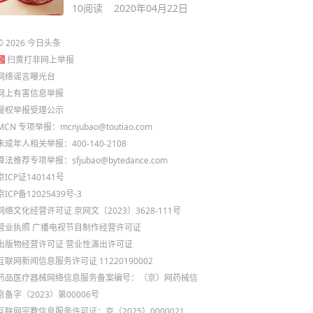
道菜。
10
阅读
2020年04月22日
©
2026
今日头条
扫黄打非网上举报
网络谣言曝光台
网上有害信息举报
侵权举报受理公示
MCN 专项举报：mcnjubao@toutiao.com
未成年人相关举报：400-140-2108
算法推荐专项举报：sfjubao@bytedance.com
京ICP证140141号
京ICP备12025439号-3
网络文化经营许可证 京网文〔2023〕3628-111号
营业执照
广播电视节目制作经营许可证
出版物经营许可证
营业性演出许可证
互联网新闻信息服务许可证 11220190002
药品医疗器械网络信息服务备案编号：（京）网药械信
息备字（2023）第00006号
互联网宗教信息服务许可证：京（2025）0000021