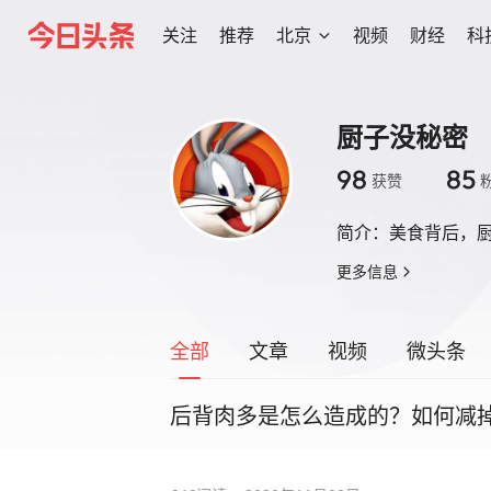
关注
推荐
北京
视频
财经
科
厨子没秘密
98
85
获赞
简介：
美食背后，
更多信息
全部
文章
视频
微头条
后背肉多是怎么造成的？如何减