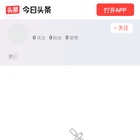
打开APP
+ 关注
0
0
0
关注
粉丝
获赞
IP：