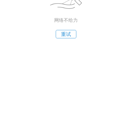
网络不给力
重试