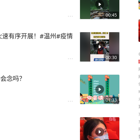
00:45
速有序开展！#温州#疫情
00:30
你会念吗？
01:33