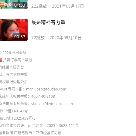
01:33
222
播放
2021年08月17日
最是精神有力量
00:37
72
播放
2020年09月10日
©
2026
今日头条
扫黄打非网上举报
网络谣言曝光台
网上有害信息举报
侵权举报受理公示
MCN 专项举报：mcnjubao@toutiao.com
未成年人相关举报：400-140-2108
算法推荐专项举报：sfjubao@bytedance.com
京ICP证140141号
京ICP备12025439号-3
网络文化经营许可证 京网文〔2023〕3628-111号
营业执照
广播电视节目制作经营许可证