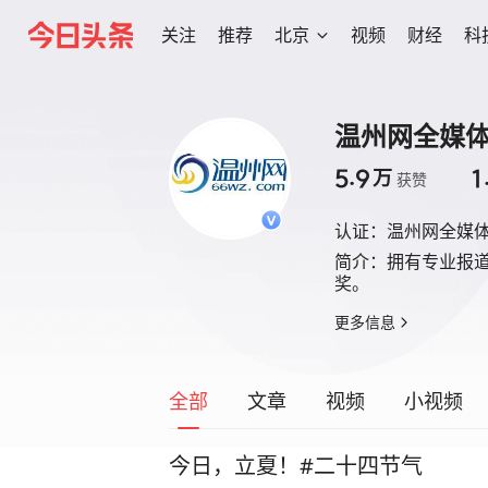
关注
推荐
北京
视频
财经
科
温州网全媒
5.9
1
万
获赞
认证：
温州网全媒
简介：
拥有专业报
奖。
更多信息
全部
文章
视频
小视频
今日，立夏！#二十四节气