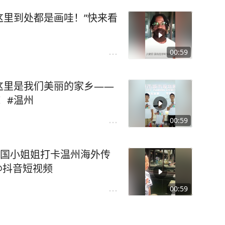
u “这里到处都是画哇！”快来看
00:59
u “这里是我们美丽的家乡——
！#温州
00:59
ou 韩国小姐姐打卡温州海外传
@抖音短视频
00:59