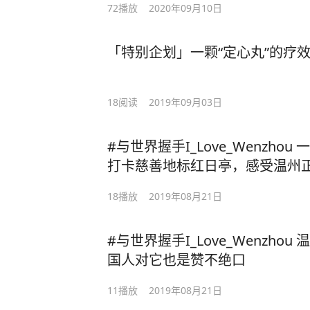
72
播放
2020年09月10日
「特别企划」一颗“定心丸”的疗
18
阅读
2019年09月03日
#与世界握手I_Love_Wenzh
打卡慈善地标红日亭，感受温州
18
播放
2019年08月21日
#与世界握手I_Love_Wenzh
国人对它也是赞不绝口
11
播放
2019年08月21日