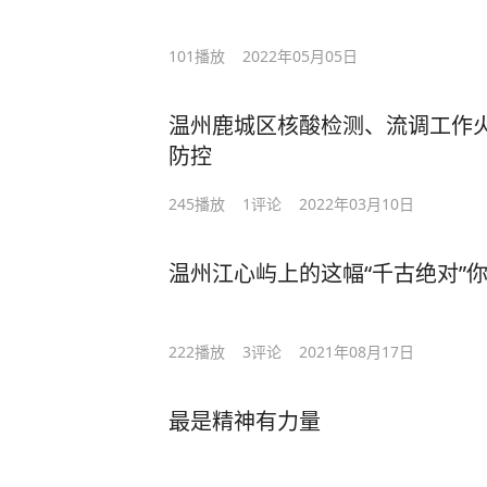
101
播放
2022年05月05日
温州鹿城区核酸检测、流调工作火
防控
245
播放
1
评论
2022年03月10日
温州江心屿上的这幅“千古绝对”
222
播放
3
评论
2021年08月17日
最是精神有力量