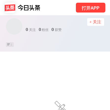
打开APP
+ 关注
0
0
0
关注
粉丝
获赞
IP：