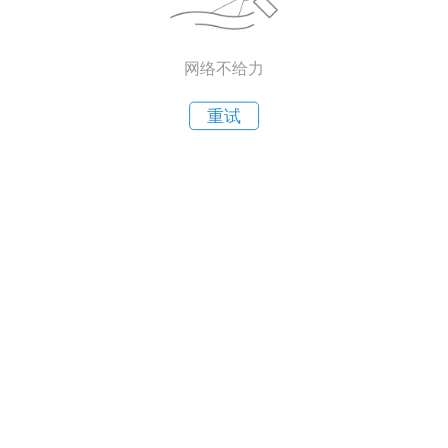
网络不给力
重试