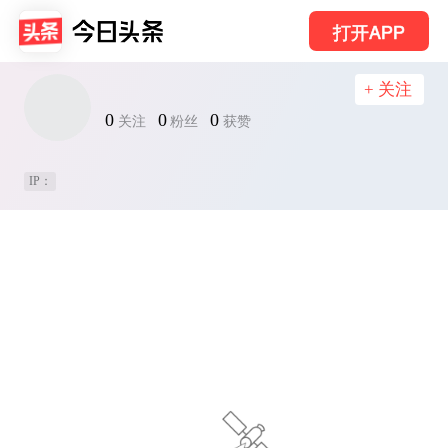
打开APP
+ 关注
0
0
0
关注
粉丝
获赞
IP：