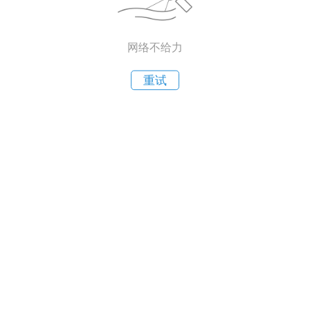
网络不给力
重试