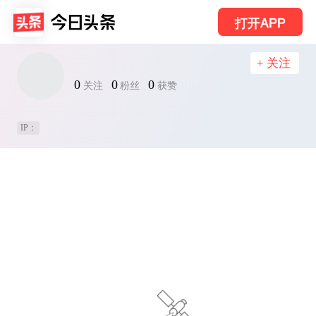
打开APP
+ 关注
0
0
0
关注
粉丝
获赞
IP：