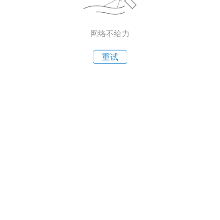
网络不给力
重试